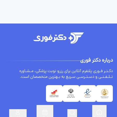
درباره دکتر فوری
دکـتـر فـوری پلتفرم آنلاین برای رزرو نوبت پزشکی، مـشـاوره
تـلـفـنـی و دسـتـرسـی سـریع به بـهترین متخصصان است.