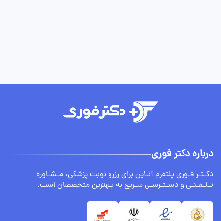
درباره دکتر فوری
دکـتـر فـوری پلتفرم آنلاین برای رزرو نوبت پزشکی، مـشـاوره
تـلـفـنـی و دسـتـرسـی سـریع به بـهترین متخصصان است.