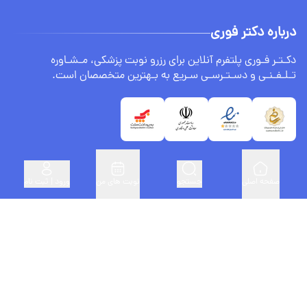
درباره دکتر فوری
دکـتـر فـوری پلتفرم آنلاین برای رزرو نوبت پزشکی، مـشـاوره
تـلـفـنـی و دسـتـرسـی سـریع به بـهترین متخصصان است.
صفحه اصلی
جستجو
نوبت های من
ورود | ثبت نام
لینک های مفید
ثبت نام پزشکان
درباره ما
سنجش BMI