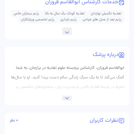
خدمات کارشناس ابوالقاسم فروزان
تغذیه تکمیلی نوازدان
تغذیه کودک یک سال به بالا
رژیم بیماران خاص
رژیم بعد از عمل های جراحی
رژیم بارداری
رژیم تخصصی ورزشکاران
درباره پزشک
ابوالقاسم فروزان، کارشناس برجسته علوم تغذیه در برازجان، به شما
کمک می‌کند تا به یک سبک زندگی سالم دست پیدا کنید. او با سال‌ها
تجربه در زمینه تغذیه بالینی و مدیریت وزن، مشاوره‌های تخصصی و
برنامه‌های غذایی متناسب با شرایط شما را ارائه می‌دهد. اگر به دنبال
یک رژیم غذایی متعادل یا برنامه‌ای برای کاهش یا افزایش وزن به
شیوه‌ای علمی هستید، ابوالقاسم فروزان می‌تواند بهترین گزینه برای
نظرات کاربران
0 نظر
شما باشد. او به‌طور دقیق با توجه به نیازهای فردی و وضعیت