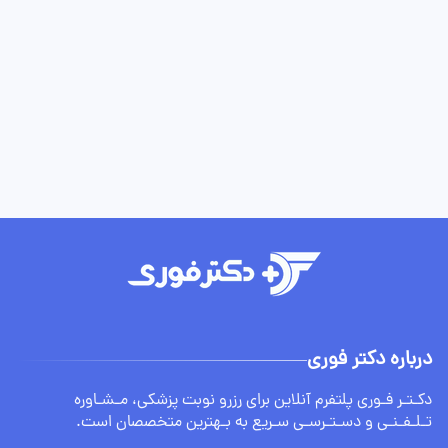
درباره دکتر فوری
دکـتـر فـوری پلتفرم آنلاین برای رزرو نوبت پزشکی، مـشـاوره
تـلـفـنـی و دسـتـرسـی سـریع به بـهترین متخصصان است.