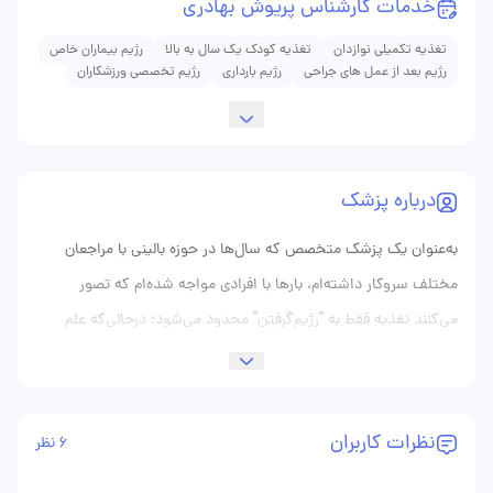
خدمات کارشناس پریوش بهادری
تغذیه تکمیلی نوازدان
تغذیه کودک یک سال به بالا
رژیم بیماران خاص
رژیم بعد از عمل های جراحی
رژیم بارداری
رژیم تخصصی ورزشکاران
درباره پزشک
به‌عنوان یک پزشک متخصص که سال‌ها در حوزه بالینی با مراجعان
مختلف سروکار داشته‌ام، بارها با افرادی مواجه شده‌ام که تصور
می‌کنند تغذیه فقط به "رژیم‌گرفتن" محدود می‌شود؛ درحالی‌که علم
تغذیه، گستره‌ای بسیار فراتر از کنترل وزن دارد. وقتی صحبت از یک
مشاور تغذیه حرفه‌ای در برازجان به میان می‌آید، بدون تردید خانم
پریوش بهادری یکی از نخستین نام‌هایی است که به ذهن خطور
نظرات کاربران
6 نظر
می‌کند. خانم بهادری نه‌تنها دارای مدرک کارشناسی‌ارشد علوم تغذیه از