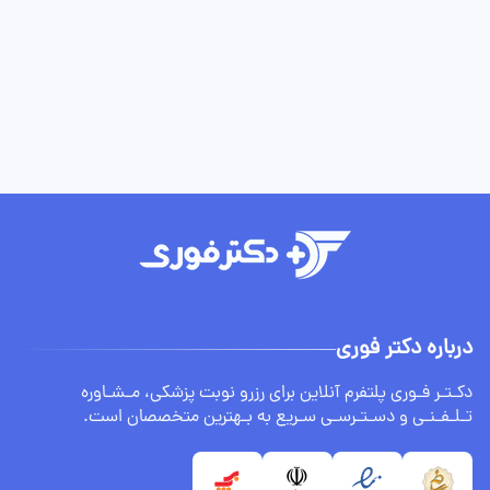
درباره دکتر فوری
دکـتـر فـوری پلتفرم آنلاین برای رزرو نوبت پزشکی، مـشـاوره
تـلـفـنـی و دسـتـرسـی سـریع به بـهترین متخصصان است.