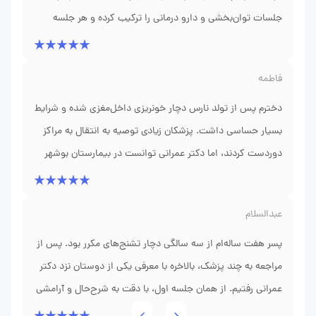
جلسات توان‌بخشی و دارو درمانی را ترکیب کرده و هر جلسه
بازخورد شفافی می‌دادند. اکنون دخترم می‌تواند بهتر راه برود و
عضلاتش تقویت شده؛ چیزی که قبل از مراجعه، تصورش را هم
فاطمه
نمی‌کردیم. از ایشان به خاطر تعهد و برخورد انسانی‌شان ممنونم.
دخترم پس از تولد نارس دچار خونریزی داخل‌مغزی شده و شرایط
بسیار حساسی داشت. پزشکان زیادی توصیه به انتقال به مراکز
دوردست کردند، اما دکتر عمرانی توانست در بیمارستان بوشهر
پیگیری مناسبی ارائه دهد. تست‌های عصبی مرتب،
توان‌بخشی‌های مداوم و دعای خوبی که پشترفتارشان بود، باعث
عبدالسلام
شد وضعیت دخترم بهتر شود و به مرور، توانایی‌های حرکتی‌اش
را باز یابد. نمی‌دانم چگونه می‌توانم لطف ایشان را جبران کنم.
پسر هفت ساله‌ام از سه سالگی دچار تشنج‌های مکرر بود. پس از
مراجعه به چند پزشک، بالاخره با معرفی یکی از دوستان نزد دکتر
عمرانی رفتیم. از همان جلسه اول، با دقت به شرح‌حال و آرامشی
که در معاینه نشان دادند، به ایشان اعتماد کردم. داروها را با