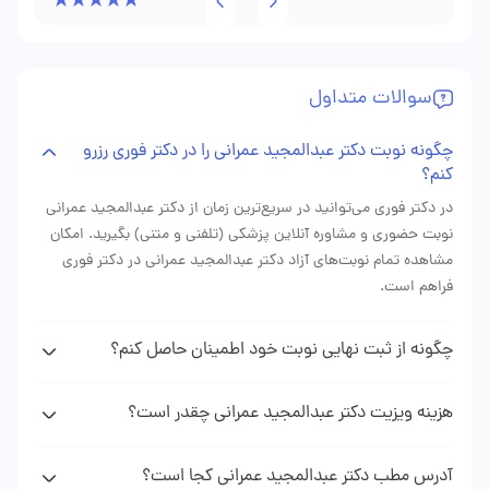
جزئیات و بدون هیچ عجله‌ای توضیح دادند و پیگیری‌های مداوم
تلفنی داشتند. نتیجه این مراقبت حرفه‌ای، کنترل کامل تشنج‌ها
سوالات متداول
و بازگشت آرامش به خانواده‌مان بود. واقعاً از صمیم قلب
سپاسگزارم.
چگونه نوبت دکتر عبدالمجید عمرانی را در دکتر فوری رزرو
کنم؟
در دکتر فوری می‌توانید در سریع‌ترین زمان از دکتر عبدالمجید عمرانی
نوبت حضوری و مشاوره آنلاین پزشکی (تلفنی و متنی) بگیرید. امکان
مشاهده تمام نوبت‌های آزاد دکتر عبدالمجید عمرانی در دکتر فوری
فراهم است.
چگونه از ثبت نهایی نوبت خود اطمینان حاصل کنم؟
پس از دریافت نوبت دکتر عبدالمجید عمرانی از وبسایت دکتر فوری
پیامکی (sms) حاوی اطلاعات نوبت رزرو شده دریافت خواهید کرد که
هزینه ویزیت دکتر عبدالمجید عمرانی چقدر است؟
نشان دهنده ثبت موفقیت آمیز نوبت شما می باشد.
هزینه ویزیت دکتر عمرانی با توجه به نوع نوبتی که از ایشان می‌گیرید
(نوبت حضوری، مشاوره تلفنی، مشاوره متنی) متغیر است. با مراجعه
آدرس مطب دکتر عبدالمجید عمرانی کجا است؟