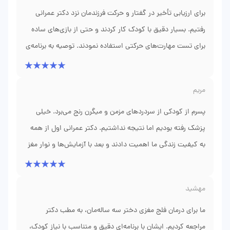
و اعصاب کودکان دارد، حتماً به ایشان مراجعه کند.
برای ارزیابی تأخیر در گفتار و حرکت فرزندمان نزد دکتر عمرانی
رفتیم. بسیار دقیق با کودک کار کردند و حتی از بازی‌های ساده
برای تست مهارت‌های حرکتی استفاده نمودند. توصیه به برنامه‌ی
فیزیوتراپی و گفتاردرمانی دادند و ما را مرتب پیگیری کردند.
امروز، پیشرفت چشمگیر دخترمان را دیدیم و این حاصل
مریم
تلاش‌های مداوم و برنامه‌ریزی دکتر عمرانی است.
پسرم از کودکی از سردردهای مزمن و میگرن رنج می‌برد. خیلی
پزشک رفته بودیم اما نتیجه نداشتیم. دکتر عمرانی اول از همه
به کیفیت زندگی ما اهمیت دادند و بعد با آزمایش‌ها و نوار مغز
دقیق، برایش دارو تجویز کردند. سردردها به شدت کمتر شد و
حالا دیگر بهانه‌ای برای مدرسه نرفتن ندارد. واقعاً از دانش و
مهشید
صبوری ایشان سپاسگزارم.
ما برای درمان فلج مغزی دختر سه ساله‌مان، به مطب دکتر
مراجعه کردیم. ایشان با برنامه‌ای دقیق و متناسب با نیاز کودک،