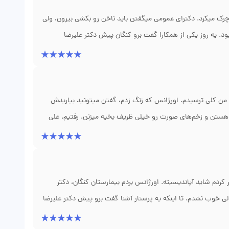
 بخیهم خیلی ظریفه. برخورد خوب و حرفه‌ای دکتر نریمانی تو
حی داره، بدون معطلی بره پیشش.
رک میکرد. دکترای عمومی میگفتن باید ناخن رو بکشی بیرون، ولی
یه روز یکی از همکارا گفت برو کنگان پیش دکتر علیرضا
یده. رفتم. ایشون گفت لازم نیست ناخن رو کامل بکشم، فقط
د. عمل که انجام شد، بیست دقیقه بیشتر طول نکشید. بعد دو هفته
ت راه میرم. چیزی که برام ارزش داشت این بود که دکتر نریمانی
دن به بیمار براش خیلی مهمه. خدا خیرش بده.
 من کلی ترسیدم. اورژانس که زنگ زدم، گفتن میتونید بیاریدش
ستن و زخم‌های صورت رو خیلی ظریف بخیه میزنن. رفتیم. علی
یلی با ظرافت زخم رو بخیه زدن. اصلاً جای بخیه مشخص نیست و
تا جوش بخوره. الان سه ماهه جای زخم تقریباً ناپدید شده. راستی
نوبت دادن. آدم حس میکنه دستشون پر از تجربه است. ممنونم.
کردم شاید آپاندیسیته. اورژانس بردم بیمارستان کنگان، دکتر
ی خوب نشدم. تا اینکه یه پرستار آشنا گفت برو پیش دکتر علیرضا
 فهمیدن که یه کیست روی تخمدانم پیچ خورده بود، نه