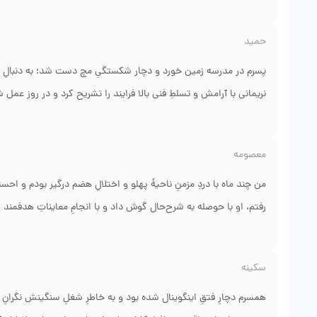
برایم قابل توجه بود مدیریتِ دقیقِ دورهٔ پس از عمل، کنترلِ درد و شرو
تماسِ پیگیریِ مطب و توضیحاتِ مرحله‌به‌مرحله برای مراقبت در منزل 
حمید
مدیونِ تصمیم‌گیریِ به‌موقع و توانِ فنیِ تیمِ جراحی هستم؛ از همهٔ 
پسرم در مدرسه زمین خورد و دچار شکستگیِ مچ دست شد؛ به دنبالِ جر
نریمانی با آرامش و تسلطِ فنی بالا فرایند را تشریح کرد و در روز عمل 
بازتوانی را شروع کرد و ما با راهنمایی‌های دقیقِ دکتر و فیزیوتراپیست 
عملکرد و نه فقط تثبیتِ استخوان بود؛ تمریناتِ دقیق و پیگیریِ منظم 
معصومه
بازگردد. از اخلاقِ حرفه‌ای و پیگیریِ دکتر بسیار متشکریم.
من چند ماه با دردِ مزمنِ ناحیهٔ پهلو و اختلالِ هضم درگیر بودم و احس
رفتم، او با حوصله به شرح‌حال گوش داد و با انجامِ معایناتِ هدفمن
وجود دارد که با درمانِ دارویی و اصلاحِ سبکِ غذا خوردن قابل کنترل
تمریناتِ سادهٔ روزمره برای کاهشِ علائم پیشنهاد کردند. بعد از چند هف
سکینه
بودم. برخوردِ انسانی و توضیحاتِ روشن در موردِ روندِ بهبودی باعث
همسرم دچارِ فتقِ اینگوینال شده بود و به خاطرِ شغلِ سنگینش نگرانِ جرا