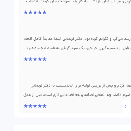
وپی، مزایا و زمانِ بازگشت به کار را با صراحت بیان کردند. انتخابِ
و برنامهٔ توان‌بخشیِ بعد از عمل نیز مشخص گشت. دورانِ
‌تر به کار بازگردد. آنچه برای ما اهمیت داشت، واقع‌گراییِ دکتر در
یریِ تیم و راهنمایی‌های لازم پیش و پس از جراحی ممنونیم.
 می‌کرد و نگرانم کرده بود. دکتر نریمانی ابتدا معاینهٔ کامل انجام
دند قبل از تصمیم‌گیریِ جراحی، یک سونوگرافی هدفمند انجام دهم تا
د بود زیرا از انجامِ عملِ غیرضروری جلوگیری شد. پس از مشخص
بود. نکتهٔ مثبت این بود که قبل و بعد از عمل، همهٔ توضیحاتِ لازم
 کردند. تیمِ مطب در هماهنگیِ نوبت‌ها و پاسخ‌گویی به سوالات
‌استرس‌تر بگذرد.
 کردم و پس از بررسی اولیه برای آپاندیسیت به دکتر نریمانی
ح دادند چه اتفاقی افتاده و چه اقداماتی لازم است. قبل از عمل
است تجربه کنم و برنامهٔ پیگیریِ بعد از عمل چیست. عمل با دقت
درد مناسب بود و نکاتی که برای مراقبت در منزل لازم بود با حوصله
نیم کمتر شود و هر زمان سوالی داشتم، پاسخ گرفتم. امروز که