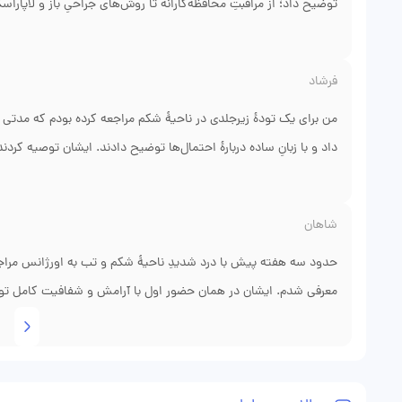
توضیح داد؛ از مراقبتِ محافظه‌کارانه تا روش‌های جراحیِ باز و لاپاراسک
روشِ مناسب براساس شرایطِ کاری و وضعیتِ عمومیِ همسرم انجام شد 
بهبودی کوتاه‌تر از انتظاری بود و با رعایتِ توصیه‌ها توانست خیلی سریع
فرشاد
تعیینِ انتظارات و راهنماییِ دقیق برای کاهشِ ریسکِ عود بود. از پیگ
من برای یک تودهٔ زیرجلدی در ناحیهٔ شکم مراجعه کرده بودم که مدتی رشد
داد و با زبانِ ساده دربارهٔ احتمال‌ها توضیح دادند. ایشان توصیه کر
ماهیت توده مشخص شود؛ این رویکردِ محتاطانه و علمی برایم خوشاین
شدن نتایج، جراحی برنامه‌ریزی شد و با بی‌دردی و مراقبتِ خوب همراه 
شاهان
را به من دادند و زمانِ بازتوانی و مراقبت‌های بهداشتی را روشن بیان
بسیار سریع بودند؛ این نظم و پیگیری باعث شد که کلِ فرایند برایم کم
حدود سه هفته پیش با درد شدیدِ ناحیهٔ شکم و تب به اورژانس مراجعه
معرفی شدم. ایشان در همان حضور اول با آرامش و شفافیت کامل توضی
توضیح دادند که نحوهٔ جراحی چگونه خواهد بود، چه میزان درد ممکن 
انجام شد و تیمِ اتاقِ عمل بسیار حرفه‌ای بودند؛ بعد از عمل مدیریتِ 
بیان شد. تماسِ پیگیریِ مطب در روزهای بعد از ترخیص باعث شد نگرا