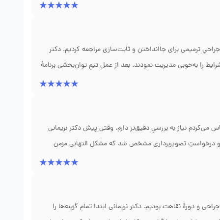
عِ تغذیهٔ حمایتی به‌موقع بود تا از بروزِ عوارض جلوگیری شود.
به کاهشِ اضطرابِ خانواده کمک شایانی کرد. امروز که بهبود یافتم،
زحماتِ دکتر و همکارانشان صمیمانه سپاسگزارم.
احیِ ترمیمی برای جاانداختن و ثابت‌سازی مراجعه کردیم. دکتر
شرایط را به‌خوبی مدیریت نمودند. بعد از عمل تیمِ توان‌بخشی برنامهٔ
پیش رفتیم. نکتهٔ بسیار مهم برای ما توجهِ ایشان به بازگرداندنِ
باعث شد پسرم سریع‌تر از آنچه انتظار داشتیم به زندگی روزمره‌اش
اس می‌کردم نیاز به بررسیِ دقیق‌تر دارم. وقتی پیش دکتر نریمانی
د و درخواستِ تصویربرداری مشخص شد که مشکلِ التهابیِ مزمن
 است. ایشان به من نه فقط نسخه دادند، بلکه راهکارهای تغذیه‌ای و
ته بهتر شدم و از پیگیریِ تلفنیِ مطب در مرحلهٔ درمان بسیار راضی
 شد احساسِ اطمینان بیشتری داشته باشم.
حی و دورهٔ نقاهت بودیم. دکتر نریمانی ابتدا تمامِ گزینه‌ها را