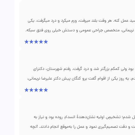
اده نمیشد، ممکن بود تخمدانم از بین بره. خدا رو شکر که
احساس امنیت کردم. نتیجه گرفتن از درمان رو که دیدم، هر
ترسید عمل کنه. هر وقت بلند میرفت، ورم میکرد و درد میگرفت. یکی
ضا نریمانی، متخصص جراحی عمومی و دستش خیلی روی فتق سبکه.
وش لاپاراسکوپی خیلی راحت و با دوره نقاهت کوتاه انجام میشه.
ز پنجم به خانه برگشت. الان شش ماهه که هیچ دردی نداره و
 قبل از عمل بود که باعث شد ترس پدرم کاملاً بریزه. واقعاً
د ولی کمکم بزرگتر شد و درد گرفت. رفتم شهرستان، دکترای
 یه روز یکی از اقوام گفت برو کنگان پیش دکتر علیرضا نریمانی،
 که احتمالاً یه آبسه چرکی قدیمیه که باید تخلیه بشه. توی
ادن چطور زخم رو تمیز کنم و چه داروهایی بخورم. الان دو
 خوب بود، اصلاً عجله نداشت و کلی حوصله به خرج داد. راستی
 کردند.
ل شدم؛ تشخیصِ اولیه نشان‌دهندهٔ انسدادِ روده بود و نیاز به
ت و دقت تصمیم‌گیری نمود و عمل را به‌موقع انجام دادند. آنچه