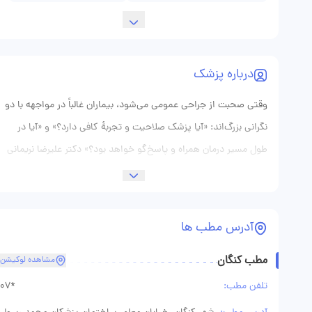
درباره پزشک
وقتی صحبت از جراحی عمومی می‌شود، بیماران غالباً در مواجهه با دو
نگرانی بزرگ‌اند: «آیا پزشک صلاحیت و تجربهٔ کافی دارد؟» و «آیا در
طول مسیر درمان همراه و پاسخ‌گو خواهد بود؟» دکتر علیرضا نریمانی
تلاش کرده پاسخِ این دو پرسش را در رفتار روزمرهٔ حرفه‌ای‌اش فراهم
آورد. برای ایشان ویزیت آغازِ درمان است نه خاتمهٔ آن؛ یعنی نخست
گوش‌دادن دقیق به شرح‌حال بیمار، سپس بررسیِ بالینیِ هدفمند و در
آدرس مطب ها
ادامه طرحِ درمانی‌ای که از نظر علمی منطقی و از نظر عملی قابل‌اجرا
مطب کنگان
باشد. در درمان‌های جراحی، تصمیم‌گیری همیشه باید بر پایهٔ ارزیابیِ
مشاهده لوکیشن
جامعِ بالینی و تصویربرداریِ لازم صورت گیرد. دکتر نریمانی به استفادهٔ
تلفن مطب:
07*
هدفمند از روش‌های تشخیصی معتقد است و از انجامِ تست‌های