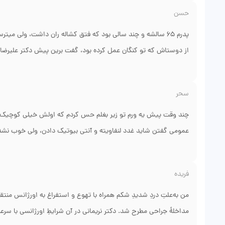
آپاندیسیت. سریع عمل کردن و کیست رو برداشتن. اگر تشخیص درست د
حسن
دکتر نریمانی توی کنگان هست. برخوردشون خیلی محترمانه بود و من 
مشکلی دارم اول پیشش میروم.
پدرم ۶۵ سالشه و چند سالی بود که فتق کشاله ران داشت، ولی می
از دوستاش که تو کنگان عمل کرده بود، گفت برین پیش دکتر علیر
رفتیم. آقای دکتر خیلی آروم برای پدرم توضیح دادن که الان فتق با ر
خودش عمل رو انجام داد. باورم نمیشه، پدرم روز دوم راه میرفت و رو
سحر
میتونه هر کاری بکنه. چیزی که برام جذاب بود، توضیح کامل روند درمان
ممنونیم از دکتر نریمانی.
چند وقت پیش یه ورم تو زیر بغلم حس کردم که اولش خیلی کوچیک بو
عمومی گفتن شاید غدد لنفاویته و آنتی بیوتیک دادن، ولی خوب نشدم.
متخصص جراحی عمومیه. رفتم معاینه. ایشون خیلی خونسرد توضیح دادن
مطب با بی حسی موضعی، سریع کار رو انجام دادن. بعدش کلی توضیح د
فریده
ماهه که جای زخمم خوب شده و دیگه هیچ دردی ندارم. برخوردش خیلی
نظم مطبشون هم عالیه، با نوبت تلفنی که گرفتم، دقیقاً سر ساعت راهم
من به‌علتِ دردِ شدیدِ شکم همراه با تهوع و استفراغ به اورژانس منتق
مداخلهٔ جراحی مطرح شد. دکتر نریمانی در آن شرایطِ اورژانسی با سرع