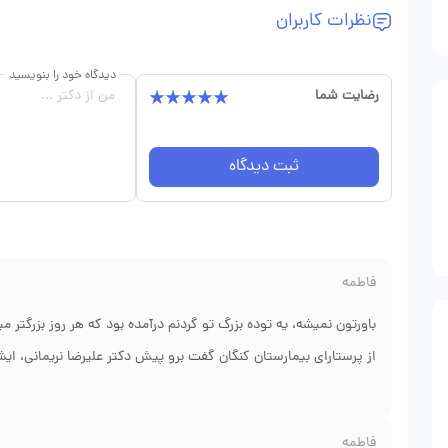
نظرات کاربران
دیدگاه خود را بنویسید
رضایت شما
ثبت دیدگاه
فاطمه
باورتون نمیشه، یه توده بزرگ تو گردنم درآمده بود که هر روز بزرگتر
از پرستارای بیمارستان کنگان گفت برو پیش دکتر علیرضا نریمانی، ایش
آقای دکتر معاینه که کردن، گفت به نظر من این یه برانشیال کیست ه
کلی برام توضیح دادن که چی کار میخوان بکنن و جای بخیه کجاست.
فاطمه