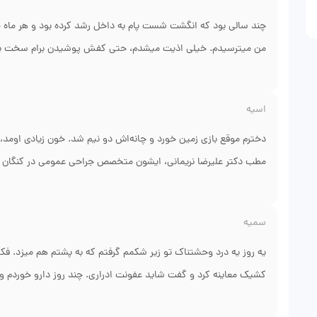
خدا رو شکر خوش‌خیم بود. الان یک ساله که اثری از توده نیست و جای
کنگان واقعاً باعث شد من از اون ترس اولیه دربیام. هرکی مشکل جرا
چند سالی بود که انگشت شست پام به داخل رشد کرده بود و هر ماه چ
من میترسیدم. خیلی اذیت میشدم، حتی کفش پوشیدن برام سخت بود. 
نریمانی، متخصص جراحی عمومی و جراحی ناخن رو خیلی خوب انجام م
قسمت رشد کرده رو برمیدارم و ریشه‌اش رو میسوزونم تا دیگه درنیا
اسیه
پام خوب شد و دیگه هیچوقت به اون شکل چرک نکرد. الان با کفش راح
خیلی با صبر و حوصله برام توضیح داد که چرا نباید بترسم. آرامش دا
دخترم موقع بازی زمین خورد و چانه‌اش دو نیم شد. خون زیادی اومد،
مطب دکتر علیرضا نریمانی، ایشون متخصص جراحی عمومی در کنگان ه
رقم شلوغی مطب، سریع دخترم رو معاینه کردن. با بیحسی موضعی، خ
دخترم هم خیلی کم درد کشید. توضیح دادند چطور از زخم مراقبت کنم 
سمیه
نظم مطبشون عالی بود، با اینکه اورژانسی رفته بودیم، باز هم منظم 
یه روز یه درد وحشتناک تو زیر شکمم گرفتم که به پشتم هم میزد. فکر 
کشیک معاینه کرد و گفت شاید عفونت ادراری. چند روز دارو خوردم ول
نریمانی، متخصص جراحی عمومی. رفتم. ایشون با یه سونوگرافی ساده