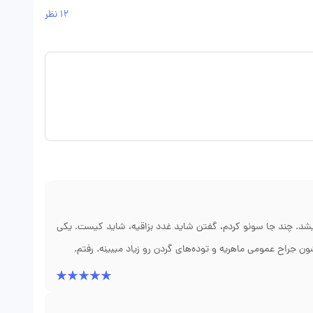
12 نظر
 میشد. چند جا سونو کردم، گفتن شاید غدد بزاقیه، شاید کیست. یکی
ون جراح عمومی ماهریه و توده‌های گردن رو زیاد میبینه. رفتم.
ست، یعنی باقیمانده جنینی. گفت باید جراحی بشه. قبل از عمل
 عمل که انجام شد، جواب پاتولوژی هم همون چیزی بود که گفتن.