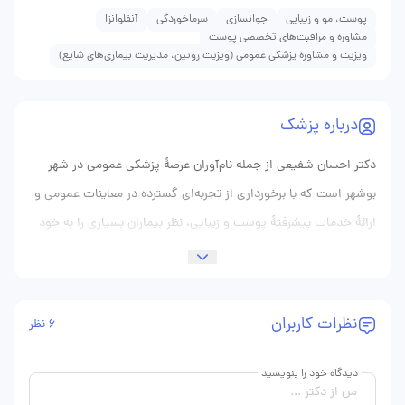
پوست، مو و زیبایی
جوانسازی
سرماخوردگی
آنفلوانزا
مشاوره و مراقبت‌های تخصصی پوست
ویزیت و مشاوره پزشکی عمومی (ویزیت روتین، مدیریت بیماری‌های شایع)
درباره پزشک
دکتر احسان شفیعی از جمله نام‌آوران عرصهٔ پزشکی عمومی در شهر
بوشهر است که با برخورداری از تجربه‌ای گسترده در معاینات عمومی و
ارائهٔ خدمات پیشرفتهٔ پوست و زیبایی، نظر بیماران بسیاری را به خود
جلب نموده است. ایشان با تلفیق دانش بالینی و مهارت فنی،
به‌گونه‌ای عمل می‌کنند که مراجعه‌کنندگان نه‌تنها با بهبود وضعیت
سلامت عمومی خود مواجه شوند، بلکه با اعتمادبه‌نفس بیشتری،
نظرات کاربران
6 نظر
زیبایی و شادابی را در چهرهٔ خود مشاهده کنند. فضای مطب دکتر
شفیعی با نورپردازی ملایم، دیوارهای مزین به پوسترهایی از آناتومی
دیدگاه خود را بنویسید
پوست و تجهیزاتی پیشرفته برای معاینات تخصصی، به محلی آرام و