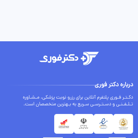
درباره دکتر فوری
دکـتـر فـوری پلتفرم آنلاین برای رزرو نوبت پزشکی، مـشـاوره
تـلـفـنـی و دسـتـرسـی سـریع به بـهترین متخصصان است.