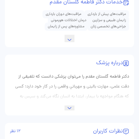
خدمات دکتر فاطمه گلستان مقدم
مراقبت‌های پیش از بارداری
مراقبت‌های دوران بارداری
زایمان طبیعی و سزارین
درمان اختلالات هورمونی
جراحی‌های تخصصی زنان
مشاوره‌های پس از زایمان
درباره پزشک
دکتر فاطمه گلستان ‌مقدم را می‌توان پزشکی دانست که تلفیقی از
دقت علمی، مهارت بالینی و مهربانیِ واقعی را در کار خود دارد؛ کسی
که هنگام مواجهه با بیمار، ابتدا به انسان نگاه می‌کند و سپس به
بیماری. این نگاهِ اولویت‌دار به انسان، مبنای همهٔ تصمیم‌های
درمانی‌شان است. در ملاقات اولیه با دکتر گلستان ‌مقدم، انتظار یک
معاینهٔ معمولی را نداشته باشید؛ ایشان وقت می‌گذارند تا وضعیت
نظرات کاربران
12 نظر
جسمی، روانی و اجتماعی بیمار را بفهمند. می‌پرسند چگونه