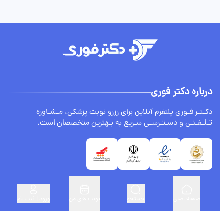
درباره دکتر فوری
دکـتـر فـوری پلتفرم آنلاین برای رزرو نوبت پزشکی، مـشـاوره
تـلـفـنـی و دسـتـرسـی سـریع به بـهترین متخصصان است.
صفحه اصلی
جستجو
نوبت های من
ورود | ثبت نام
لینک های مفید