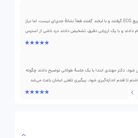
دچار درد شدید قفسهٔ سینه شدم و نگران سکته بودم. دکتر مهتدی سریع ECG گرفتند و با لبخند گفتند فعلاً نشانهٔ جدی‌ای نیست، اما نیاز
ام دادند و با یک ارزیابی دقیق، تشخیص دادند درد ناشی از استرس
ردند. امروز با وجود مشغلهٔ کاری، بدون ترس از دردِ مجدد، به
 شود. دکتر مهتدی ابتدا با یک جلسهٔ طولانی توضیح دادند چگونه
م تا قندم اندازه‌گیری شود. پیگیری تلفنی ایشان باعث می‌شد
بیاید فوراً راهنمایی کنم. بعد از سه ماه، A1C به عدد مناسبی رسید و دیگر نه‌تنها نگرانی سابق را ندارم، بلکه