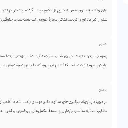
برای واکسیناسیون سفر به خارج از کشور نوبت گرفتم و دکتر مهتدی علاو
سفر، عکس واکسیناسیون و نکات را همراه داشتم و مشکلی پیش نیامد. ا
هادی
پسرم با تب و عفونت ادراری شدید مراجعه کرد. دکتر مهتدی ابتدا معا
برایش تجویز کردند. اما نکتهٔ مهم این بود که تا پایان دورهٔ درمان ه
وضعیت ارسال می‌کردند. این نظم و دقت باعث شد تب پسرم سریع کنت
پيمان
در دورهٔ بارداری‌ام پیگیری‌های مداوم دکتر مهتدی باعث شد با اطمینا
مشاورهٔ تغذیهٔ مناسب بارداری و نسخهٔ مکمل‌های ویتامینی و آهن، ه
در مورد علائمم سؤال می‌کردند. امروز نوزادم سالم و سلامت است و 