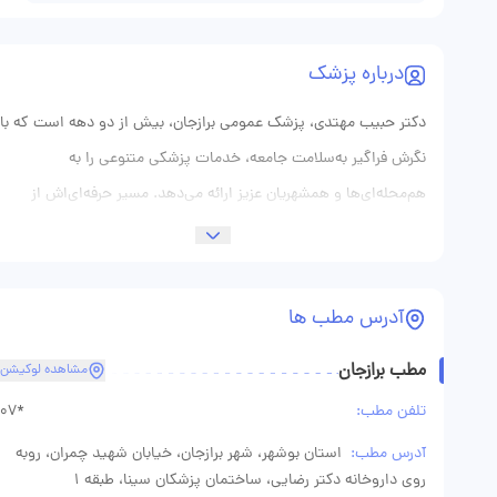
درباره پزشک
دکتر حبیب مهتدی، پزشک عمومی برازجان، بیش از دو دهه است که با
نگرش فراگیر به‌سلامت جامعه، خدمات پزشکی متنوعی را به
هم‌محله‌ای‌ها و همشهریان عزیز ارائه می‌دهد. مسیر حرفه‌ای‌اش از
دوران دانشجویی در دانشگاه علوم پزشکی شیراز آغاز شد؛ جایی که با
علاقه‌مندی به مباحث تشخیص و پیشگیری از بیماری‌های شایع در
نواحی گرمسیری، تصمیم گرفت تخصص عمومی را انتخاب کند. پس از
آدرس مطب ها
فارغ‌التحصیلی با رتبهٔ ممتاز، او چند سال در بخش‌های اورژانس و
مطب برازجان
داخلی بیمارستان رسول اکرم برازجان خدمت کرد تا در معرض طیف
مشاهده لوکیشن
گسترده‌ای از بیماران قرار گیرد. سبک پزشکی دکتر مهتدی تلفیقی از
تلفن مطب:
07*
علم به‌روز و برخورد انسانی است. مطب ایشان در خیابان امام خمینی،
آدرس مطب:
استان بوشهر، شهر برازجان، خیابان شهید چمران،‌ روبه
با طراحی ساده اما صمیمی، از رنگ‌های ملایم و مبلمان راحت برخوردار
روی داروخانه دکتر رضایی، ساختمان پزشکان سینا، طبقه 1