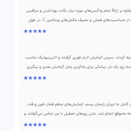
ه بر ارائهٔ تمام واکسن‌های مورد نیاز، نکات بهداشتی و مراقبتی
سفر را نیز یادآوری کردند. نکاتی دربارهٔ خوردن آب بسته‌بندی، جلوگیری از حساسیت‌های فصلی و مصرف مکمل‌های ویتامین C. در طول
ین ریزبینی و مشاورهٔ کاربردی برایم ارزشمند بود.
ینه کردند، سپس آزمایش ادرار فوری گرفتند و آنتی‌بیوتیک مناسب
ر سه روز یک بار، پیامکی برای یادآوری زمان آزمایش بعدی و پیگیری
رل شود و دیگر نگران عفونت مجدد نباشم.
ن کامل به دوران زایمان برسم. آزمایش‌های منظم فشار خون و قند،
مه به‌موقع انجام شد. حتی روزهای تعطیل با من تماس می‌گرفتند و
من همیشه سپاسگزار دکتر مهتدی برای این مراقبت همه‌جانبه