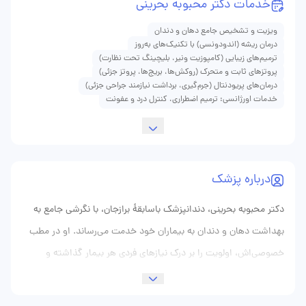
خدمات دکتر محبوبه بحرینی
ویزیت و تشخیص جامع دهان و دندان
درمان ریشه (اندودونسی) با تکنیک‌های به‌روز
ترمیم‌های زیبایی (کامپوزیت ونیر، بلیچینگ تحت نظارت)
پروتزهای ثابت و متحرک (روکش‌ها، بریج‌ها، پروتز جزئی)
درمان‌های پریودنتال (جرم‌گیری، برداشت نیازمند جراحی جزئی)
خدمات اورژانسی: ترمیم اضطراری، کنترل درد و عفونت
درباره پزشک
دکتر محبوبه بحرینی، دندانپزشک باسابقهٔ برازجان، با نگرشی جامع به
بهداشت دهان و دندان به بیماران خود خدمت می‌رساند. او در مطب
خصوصی‌اش، اولویت را بر درک نیازهای فردی هر بیمار گذاشته و
بادقت به شرح‌حال و انتظارات مراجعان گوش می‌دهد. "هر لبخند
داستانی دارد"، این عبارتی‌ست که به‌کرات از دکتر بحرینی می‌شنوید؛