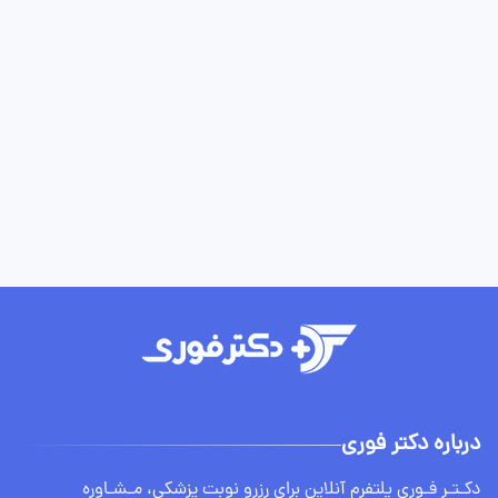
درباره دکتر فوری
دکـتـر فـوری پلتفرم آنلاین برای رزرو نوبت پزشکی، مـشـاوره