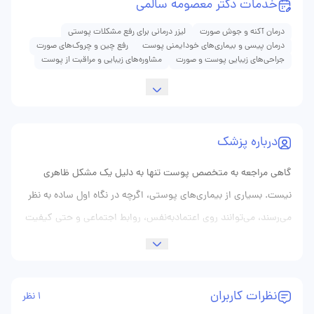
خدمات دکتر معصومه سالمی
درمان آکنه و جوش صورت
لیزر درمانی برای رفع مشکلات پوستی
درمان پیسی و بیماری‌های خودایمنی پوست
رفع چین و چروک‌های صورت
جراحی‌های زیبایی پوست و صورت
مشاوره‌های زیبایی و مراقبت از پوست
درباره پزشک
گاهی مراجعه به متخصص پوست تنها به دلیل یک مشکل ظاهری
نیست. بسیاری از بیماری‌های پوستی، اگرچه در نگاه اول ساده به نظر
می‌رسند، می‌توانند روی اعتمادبه‌نفس، روابط اجتماعی و حتی کیفیت
زندگی افراد تأثیر قابل توجهی بگذارند. از طرف دیگر، ریزش مو، لک‌های
پوستی، جوش‌های مقاوم به درمان یا مشکلات مزمن پوست، معمولاً
موضوعاتی نیستند که با توصیه‌های پراکنده فضای مجازی یا مصرف
نظرات کاربران
1 نظر
خودسرانه دارو برطرف شوند. اینجاست که نقش یک پزشک متخصص