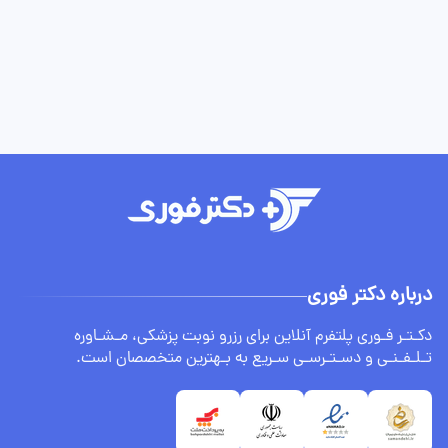
درباره دکتر فوری
دکـتـر فـوری پلتفرم آنلاین برای رزرو نوبت پزشکی، مـشـاوره
تـلـفـنـی و دسـتـرسـی سـریع به بـهترین متخصصان است.