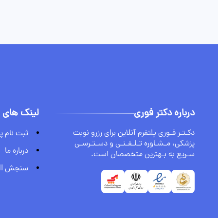
درباره دکتر فوری
لینک های 
دکـتـر فـوری پلتفرم آنلاین برای رزرو نوبت
ثبت نام پ
پزشکی، مـشـاوره تـلـفـنـی و دسـتـرسـی
درباره ما
سـریع به بـهترین متخصصان است.
سنجش BMI