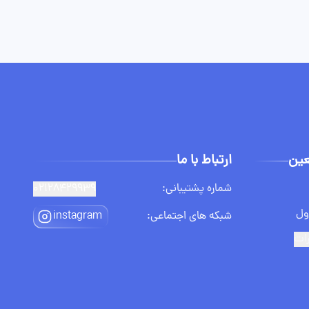
عین
ارتباط با ما
شماره پشتیبانی:
02128429939
ول
شبکه های اجتماعی:
instagram
رات