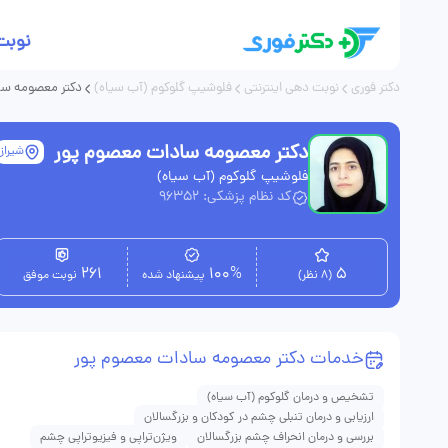
نوبت
دکتر فوری
نوبت دهی اینترنتی
فلوشیپ گلوکوم (آب سیاه)
دکتر معصومه سا
دکتر معصومه سادات معصوم پور
شیراز
فلوشیپ گلوکوم (آب سیاه)
کد نظام پزشکی: 96352
261
100%
5
(8 نظر)
پیشنهاد شده
نوبت موفق
خدمات دکتر معصومه سادات معصوم پور
تشخیص و درمان گلوکوم (آب سیاه)
ارزیابی و درمان تنبلی چشم در کودکان و بزرگسالان
بررسی و درمان انحراف چشم بزرگسالان
ویژن‌تراپی و فیزیوتراپی چشم