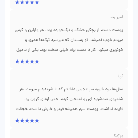
امیر رضا
پوست دستم از بچگی خشک و ترک‌خورده بود، هر وازلین و کرمی
میزدم خوب نمیشد. تو زمستان که میرسید ترک‌ها عمیق و
خونریزی میکرد. کار با دست برام خیلی سخت بود. یکی از فامیل
دکتر محمدحسین لهراسب رو معرفی کرد، متخصص پوست تو
شیراز. آقای دکتر اول گفت شاید ایکتیوز خفیف داری. یه
ثریا
بیوپسی کوچک از پوست گرفتن و جواب اومد که آره. برام یه
کرم مخصوص حاوی اوره و اسید لاکتیک ترکیبی تجویز کردن.
سال‌ها بود شوره سر عجیبی داشتم که تا شونه‌هام میومد. هر
شامپوی ضدشوره ای رو امتحان کردم، حتی اونای گرون رو،
گفت هر شب با دستکش نخی بخواب. بعد سه هفته پوست
دستم نرم شد. بعد دو ماه دیگه اثری از ترک نبود. حالا میتونم
فایده نداشت. پوست سرم همیشه قرمز و خارش داشت. خجالت
بدون درد ظرف بشورم و بافتنی ببافم. توضیح روند درمانش خیلی
میکشیدم موهامو باز بذارم. یه روز در اینترنت سرچ کردم دیدم یه
کامنت درباره دکتر محمدحسین لهراسب خوندم، متخصص
دقیق بود. نه اغراق میکنم نه کم میگم، واقعاً زندگیم عوض شد.
روژینا