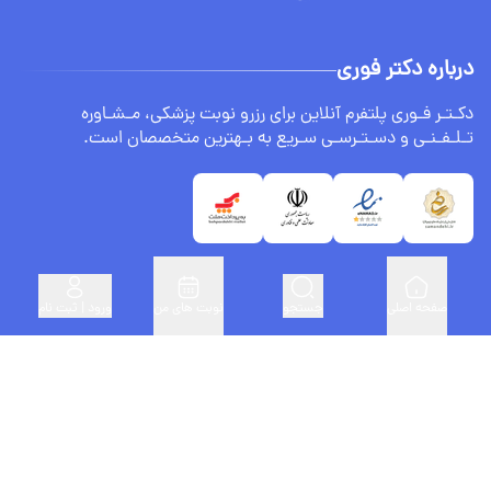
درباره دکتر فوری
دکـتـر فـوری پلتفرم آنلاین برای رزرو نوبت پزشکی، مـشـاوره
تـلـفـنـی و دسـتـرسـی سـریع به بـهترین متخصصان است.
صفحه اصلی
جستجو
نوبت های من
ورود | ثبت نام
لینک های مفید
ثبت نام پزشکان
درباره ما
سنجش BMI