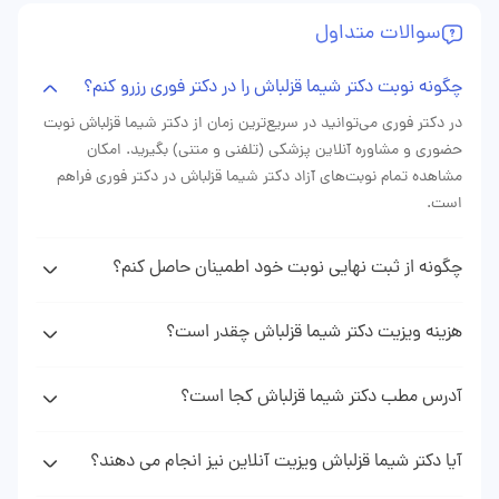
سوالات متداول
خوشبختانه بعد از اولین دوره IUI باردار شدم و الان ماه هشتم
هستم. رفتار دلسوزانه‌شان و توضیحات کامل‌شان را هیچ‌وقت
چگونه نوبت دکتر شیما قزلباش را در دکتر فوری رزرو کنم؟
فراموش نمی‌کنم.
در دکتر فوری می‌توانید در سریع‌ترین زمان از دکتر شیما قزلباش نوبت
حضوری و مشاوره آنلاین پزشکی (تلفنی و متنی) بگیرید. امکان
مشاهده تمام نوبت‌های آزاد دکتر شیما قزلباش در دکتر فوری فراهم
است.
چگونه از ثبت نهایی نوبت خود اطمینان حاصل کنم؟
پس از دریافت نوبت دکتر شیما قزلباش از وبسایت دکتر فوری پیامکی
(sms) حاوی اطلاعات نوبت رزرو شده دریافت خواهید کرد که نشان
هزینه ویزیت دکتر شیما قزلباش چقدر است؟
دهنده ثبت موفقیت آمیز نوبت شما می باشد.
هزینه ویزیت دکتر قزلباش با توجه به نوع نوبتی که از ایشان می‌گیرید
(نوبت حضوری، مشاوره تلفنی، مشاوره متنی) متغیر است. با مراجعه
آدرس مطب دکتر شیما قزلباش کجا است؟
به پروفایل دکتر شیما قزلباش در وبسایت دکتر فوری می‌توانید هزینه
برای دیدن آدرس و اطلاعت کامل مطب دکتر شیما قزلباش میتوانید به
دقیق ویزیت دکتر را ببینید.
پروفایل و صفحه دکتر شیما قزلباش در وبسایت دکتر فوری مراجعه
آیا دکتر شیما قزلباش ویزیت آنلاین نیز انجام می دهند؟
نمایید.
با مراجعه به پروفایل دکتر شیما قزلباش در صورت فعال بودن مشاوره