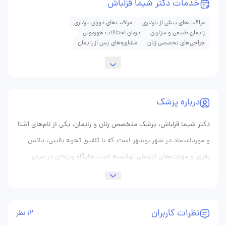
خدمات دکتر شیما قزلباش
مراقبت‌های پیش از بارداری
مراقبت‌های دوران بارداری
زایمان طبیعی و سزارین
درمان اختلالات هورمونی
جراحی‌های تخصصی زنان
مشاوره‌های پس از زایمان
درباره پزشک
دکتر شیما قزلباش، پزشک متخصص زنان و زایمان، یکی از نام‌های آشنا
و مورداعتماد در شهر بوشهر است که با تلفیق تجربه بالینی، دانش
به‌روز و مهارت‌های ارتباطی توانسته است جایگاه ویژه‌ای در میان
مادران و خانواده‌ها پیدا کند. ایشان پس از اتمام دوره پزشکی عمومی
در یکی از دانشگاه‌های علوم پزشکی کشور، با اشتیاق فراوان به
تخصص زنان و زایمان روی آوردند و در طول سال‌های تخصص،
نظرات کاربران
12 نظر
مهارت‌های جراحی، تشخیصی و مراقبتی خود را در مراکز معتبر تکمیل