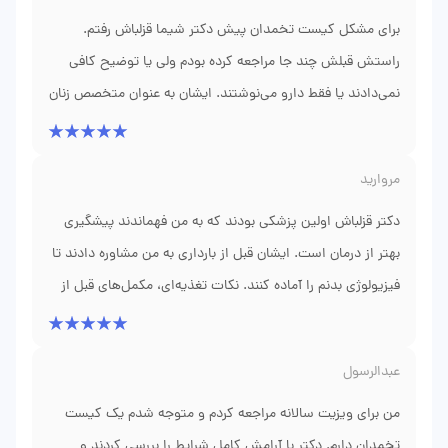
برای مشکل کیست تخمدان پیش دکتر شیما قزلباش رفتم.
دقیق پیگیری می‌شد. خوشبختانه بارداری بدون مشکل خاصی
گذشت و هر توصیه‌ای که می‌کردند کاملاً کاربردی بود. برای
راستش قبلش چند جا مراجعه کرده بودم ولی یا توضیح کافی
کسانی که دنبال پزشکی خوش‌برخورد و دقیق هستند تجربه
نمی‌دادند یا فقط دارو می‌نوشتند. ایشان به عنوان متخصص زنان
خوبی خواهد بود.
و زایمان در شهر بوشهر خیلی با حوصله شرایط من را بررسی
کردند و حتی نتایج سونوگرافی را کامل برایم توضیح دادند.
مرواريد
چیزی که برای من ارزش داشت این بود که عجله‌ای برای ویزیت
نداشتند و به همه سوالاتم جواب دادند. روند درمان چند ماه
دکتر قزلباش اولین پزشکی بودند که به من فهماندند پیشگیری
بهتر از درمان است. ایشان قبل از بارداری به من مشاوره دادند تا
طول کشید ولی نتیجه خوبی گرفتم و وضعیت کیستم خیلی بهتر
شد. از برخورد محترمانه و آرامشی که به بیمار می‌دهند واقعاً
فیزیولوژی بدنم را آماده کنند. نکات تغذیه‌ای، مکمل‌های قبل از
راضی بودم.
بارداری و مشاوره روحی برای کاهش استرس، همه را در بر
داشت. حالا دو سال است بچه سالم داریم و همه‌چیز بدون
عبدالرسول
مشکل بوده. هر بار از بیماران شنیده‌ام که قدر ایشان را
نمی‌دانند، ولی من چقدر خوش‌شانس بودم
من برای ویزیت سالانه مراجعه کردم و متوجه شدم یک کیست
تخمدان دارم. دکتر با آرامش کامل شرایط را بررسی کردند و