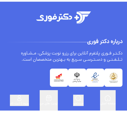
درباره دکتر فوری
دکـتـر فـوری پلتفرم آنلاین برای رزرو نوبت پزشکی، مـشـاوره
تـلـفـنـی و دسـتـرسـی سـریع به بـهترین متخصصان است.
صفحه اصلی
جستجو
نوبت های من
ورود | ثبت نام
لینک های مفید
ثبت نام پزشکان