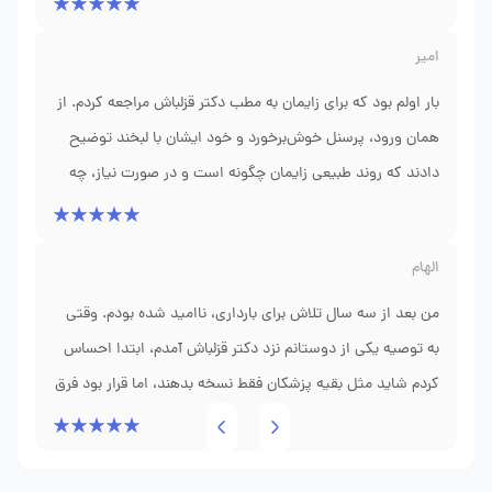
برایم می‌فرستادند. الان سالم‌سالم بچه‌ام را شیر می‌دهم و قندم
امیر
کنترل شده است. هر کس در اهواز نیاز به چشم‌انداز درمانی و
حمایت واقعی دارد، توصیه‌ام همین دکتر است.
بار اولم بود که برای زایمان به مطب دکتر قزلباش مراجعه کردم. از
همان ورود، پرسنل خوش‌برخورد و خود ایشان با لبخند توضیح
دادند که روند طبیعی زایمان چگونه است و در صورت نیاز، چه
اقداماتی انجام می‌شود. موقع زایمان، با آن که درد زیادی داشتم،
حضور مطمئن ایشان مثل یک پشتوانه روحی بود. الان فرزندم
الهام
سه ماهه است و هر وقت سوالی پیش آمده، با صبوری جواب
داده‌اند. باور کنید اینقدر آرامش نداشتم.
من بعد از سه سال تلاش برای بارداری، ناامید شده بودم. وقتی
به توصیه یکی از دوستانم نزد دکتر قزلباش آمدم، ابتدا احساس
کردم شاید مثل بقیه پزشکان فقط نسخه بدهند، اما قرار بود فرق
کند. ایشان با دقت به تمام آزمایش‌ها و تاریخچه من نگاه کردند
و با صبر مثال‌زدنی، تمام مراحل IVF را برایم توضیح دادند. هر
جلسه تماس می‌گرفتند تا نتیجه آزمایش‌ها را پیگیری کنند.