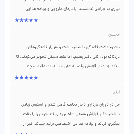
نیازی به جراحی ندانستند. با درمان دارویی و برنامه غذایی
پیشنهادیشان، کیستم در سه ماه اول کوچک‌تر شد. خیلی از
دکترهای قبلی پیشنهاد لاپاراسکوپی می‌دادند، اما ایشان با دانش
محسن
و وجدان کاری‌شان جلوی جراحی غیرضروری را گرفتند. برخورد
بسیار حرفه‌ای‌شان را ستایش می‌کنم.
دخترم عادت قاعدگی نامنظم داشت و هر بار قاعدگی‌هاش
دردناک بود. کلی دکتر رفتیم، اما فقط مسکن تجویز می‌کردند. تا
اینکه نزد دکتر قزلباش رفتم. ایشان با معاینات دقیق و چند
سونوگرافی تخصصی، تشخیص دادند که مشکل هورمونی است.
بعد از دو ماه درمان و مصرف مکمل‌های تجویز شده، قاعدگی
لیلی
دخترم نظم گرفت و دردش تقریبا قطع شد. این‌قدر توضیح‌شان
من در دوران بارداری دچار دیابت گاهی شدم و استرس زیادی
شفاف و دوستانه بود که ما هرگز از مراجعه به ایشان پشیمان
نیستیم.
داشتم. دکتر قزلباش همه‌ی شاخص‌های قند خونم را با دقت
پیگیری کردند و برنامه غذایی اختصاصی برایم چیدند. غیر از
نسخه دارویی، همیشه توصیه‌های تغذیه‌ای و ورزشی‌شان را