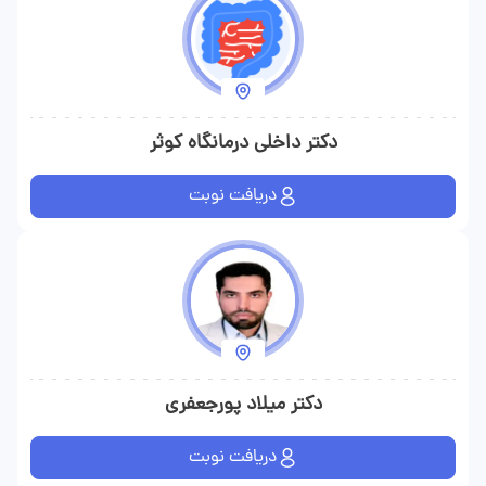
افرادی که از خستگی مزمن یا کاهش انرژی شکایت می‌کنند، می‌توانند
با پیگیری منظم نزد متخصص داخلی، وضعیت خود را بهتر مدیریت
کنند. در همین چارچوب، دکتر زینب دهقانی برای بسیاری از بیماران،
فقط یک پزشک درمانگر نیست؛ بلکه همراهی است برای تنظیم مسیر
دکتر داخلی درمانگاه کوثر
مراقبت و پیشگیری از عوارض احتمالی در آینده. نکته مهم دیگر در
طبابت داخلی، توجه به علائم ظاهرا ساده اما گاهی مهم است.
دریافت نوبت
سردردهای تکرارشونده، سرگیجه، بی‌اشتهایی، نفخ، سوزش معده،
تغییرات وزن، بی‌خوابی یا احساس ضعف در طول روز ممکن است
دلایل متنوعی داشته باشند. تشخیص درست در چنین مواردی نیاز به
دقت، شنیدن درست شرح حال و گاهی صبر دارد. این‌جا همان‌جایی
است که نقش پزشک متخصص داخلی برجسته می‌شود. بیمار معمولا
در اولین مراجعه به دنبال یک پاسخ سریع است، اما پاسخ درست
دکتر میلاد پورجعفری
همیشه عجولانه به دست نمی‌آید. گاهی باید چند نشانه کنار هم قرار
دریافت نوبت
بگیرند تا علت اصلی آشکار شود. چنین رویکردی، اگرچه شاید آرام و