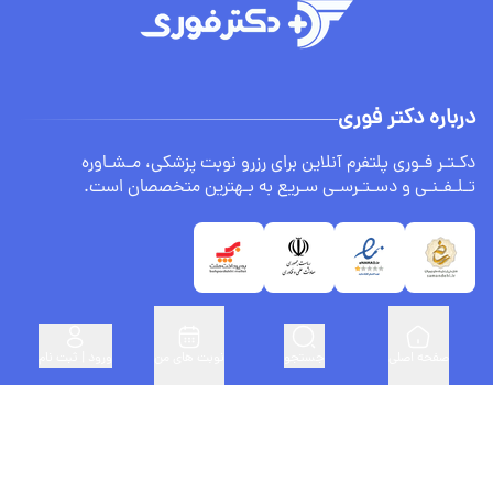
درباره دکتر فوری
دکـتـر فـوری پلتفرم آنلاین برای رزرو نوبت پزشکی، مـشـاوره
تـلـفـنـی و دسـتـرسـی سـریع به بـهترین متخصصان است.
صفحه اصلی
جستجو
نوبت های من
ورود | ثبت نام
لینک های مفید
ثبت نام پزشکان
درباره ما