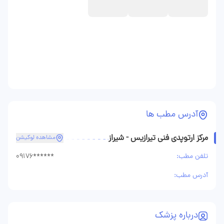
آدرس مطب ها
مرکز ارتوپدی فنی تیرازیس - شیراز
مشاهده لوکیشن
تلفن مطب:
09176******
آدرس مطب:
درباره پزشک