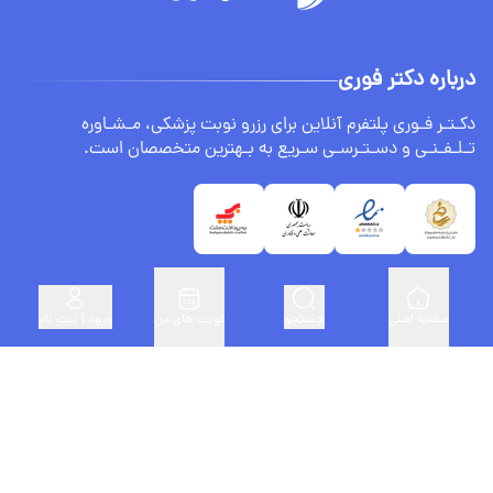
درباره دکتر فوری
دکـتـر فـوری پلتفرم آنلاین برای رزرو نوبت پزشکی، مـشـاوره
تـلـفـنـی و دسـتـرسـی سـریع به بـهترین متخصصان است.
صفحه اصلی
جستجو
نوبت های من
ورود | ثبت نام
لینک های مفید
ثبت نام پزشکان
درباره ما
سنجش BMI