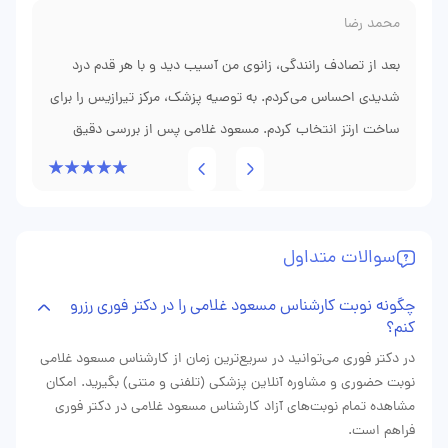
من بازگشته است. دوست داشتم بدانم چرا این‌قدر تفاوت دارد؟
محمد رضا
مسعود توضیح داد فلز سبک به همراه فوم طبی، فشار را کاهش
می‌دهد و فقط حرکت را منتقل می‌کند، نه وزن اضافی. بعد از
بعد از تصادف رانندگی، زانوی من آسیب دید و با هر قدم درد
نصب، او با من تمرین کرد؛ چه‌طور بپوشم، نحوه خم‌کردن مچ،
شدیدی احساس می‌کردم. به توصیه پزشک، مرکز تیرازیس را برای
ساخت ارتز انتخاب کردم. مسعود غلامی پس از بررسی دقیق
تنظیم بندها و رعایت نکات ساده خانه‌داری. این آموزش، چیزی
زانویم، ابتدا قالب‌گیری کرد و توضیح داد چرا باید از ارتزی
بود که همیشه جای آن خالی بود. الان هر بار با احساس راحتی
راه می‌روم؛ مثل گذشته.
استفاده کنم که فشار وزن را کاهش دهد. روزی که ارتز را تحویل
دادم، وقتی آن را پوشیدم، متوجه شدم حرکت چقدر نرم‌تر شده.
سوالات متداول
اما نکته‌ای که مرا تحت تأثیر قرار داد، تماس روز بعد مسعود
برای پیگیری مقدار دردم و تنظیم بندها بود. این برخورد مسئولانه
چگونه نوبت کارشناس مسعود غلامی را در دکتر فوری رزرو
باعث شد با آرامش بیشتری قدم بردارم و الان بعد از یک ماه،
کنم؟
تقریباً بدون محدودیت راه می‌روم. به همه توصیه می‌کنم اگر
در دکتر فوری می‌توانید در سریع‌ترین زمان از کارشناس مسعود غلامی
نوبت حضوری و مشاوره آنلاین پزشکی (تلفنی و متنی) بگیرید. امکان
دنبال ارتزی دقیق و پشتیبان واقعی هستید، مسعود غلامی را
مشاهده تمام نوبت‌های آزاد کارشناس مسعود غلامی در دکتر فوری
انتخاب کنید.
فراهم است.