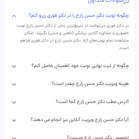
سوالات متداول
طراحی دقیق رنگ لبخند، دندان شکسته‌ام کاملاً طبیعی‌ شد. چند
ماه بعد استرس‌ام بابت لبخندم کاملاً محو شده. به نظرم از دقت
چگونه نوبت دکتر حسن زارع را در دکتر فوری رزرو کنم؟
و رعایت زیبایی‌شناسی کارشون سپاسگزارم. کسی که هم تخصص
در دکتر فوری می‌توانید در سریع‌ترین زمان از دکتر حسن زارع نوبت
و هم سلیقهٔ هنری داشته باشد، کم است.
حضوری و مشاوره آنلاین پزشکی (تلفنی و متنی) بگیرید. امکان
مشاهده تمام نوبت‌های آزاد دکتر حسن زارع در دکتر فوری فراهم
است.
چگونه از ثبت نهایی نوبت خود اطمینان حاصل کنم؟
پس از دریافت نوبت دکتر حسن زارع از وبسایت دکتر فوری پیامکی
(sms) حاوی اطلاعات نوبت رزرو شده دریافت خواهید کرد که نشان
هزینه ویزیت دکتر حسن زارع چقدر است؟
دهنده ثبت موفقیت آمیز نوبت شما می باشد.
هزینه ویزیت دکتر زارع با توجه به نوع نوبتی که از ایشان می‌گیرید
(نوبت حضوری، مشاوره تلفنی، مشاوره متنی) متغیر است. با مراجعه
آدرس مطب دکتر حسن زارع کجا است؟
به پروفایل دکتر حسن زارع در وبسایت دکتر فوری می‌توانید هزینه
برای دیدن آدرس و اطلاعت کامل مطب دکتر حسن زارع میتوانید به
دقیق ویزیت دکتر را ببینید.
پروفایل و صفحه دکتر حسن زارع در وبسایت دکتر فوری مراجعه
آیا دکتر حسن زارع ویزیت آنلاین نیز انجام می دهند؟
نمایید.
با مراجعه به پروفایل دکتر حسن زارع در صورت فعال بودن مشاوره
آنلاین می‌توانید تلفنی و یا به صورت متنی مشاوره پزشکی دریافت
تخصص دکتر حسن زارع چیست؟