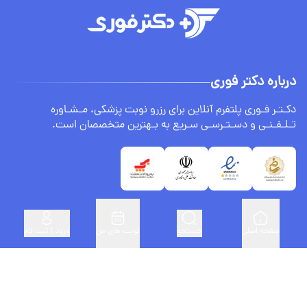
درباره دکتر فوری
دکـتـر فـوری پلتفرم آنلاین برای رزرو نوبت پزشکی، مـشـاوره
تـلـفـنـی و دسـتـرسـی سـریع به بـهترین متخصصان است.
صفحه اصلی
جستجو
نوبت های من
ورود | ثبت نام
لینک های مفید
ثبت نام پزشکان
درباره ما