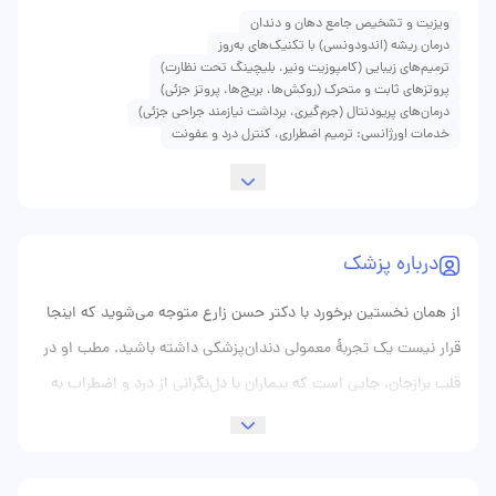
ویزیت و تشخیص جامع دهان و دندان
درمان ریشه (اندودونسی) با تکنیک‌های به‌روز
ترمیم‌های زیبایی (کامپوزیت ونیر، بلیچینگ تحت نظارت)
پروتزهای ثابت و متحرک (روکش‌ها، بریج‌ها، پروتز جزئی)
درمان‌های پریودنتال (جرم‌گیری، برداشت نیازمند جراحی جزئی)
خدمات اورژانسی: ترمیم اضطراری، کنترل درد و عفونت
درباره پزشک
از همان نخستین برخورد با دکتر حسن زارع متوجه می‌شوید که اینجا
قرار نیست یک تجربهٔ معمولی دندان‌پزشکی داشته باشید. مطب او در
قلب برازجان، جایی است که بیماران با دل‌نگرانی از درد و اضطراب به
آن پا می‌گذارند و با لبخندی پرامید و خاطره‌ای ماندگار بیرون می‌آیند.
راز این تحول، ترکیب دو عنصر است: مهارت فنی بی‌نقص و
انسان‌گرایی بی‌منت. وقتی وارد اتاق انتظار مطب دکتر زارع شوید،