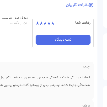
نظرات کاربران
دیدگاه خود را بنویسید
رضایت شما
ثبت دیدگاه
9506
تصادف رانندگی باعث شکستگی بدجنس استخوان رانم شد. دکتر اول 
شکستگی جابجا شده. ترسیدم. یکی از پرستارا گفت خودتو برسون به دک
رو خیلی خوب کار میکنه. رفتم پیشش. یه نگاه به عکسها کرد و گفت ا
سریع عمل کرد. دو روز بعد از عمل با واکر راه رفتم. الان هشت ماهه
فاطمه