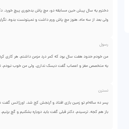
دکتر قربان زاده عالیه، پرستارهاش خیلی منظم کارها رو انجام میدن.
میرم.
دخترم یه سال پیش حین مسابقه دو، مچ پاش بدجوری پیچ خورد. دک
ولی بعد از سه ماه، هنوز مچ پاش ورم داشت و نمیتونست بدوه. نگران
شیراز. آقای دکتر سونوگرافی مچ پا انجام داد و فهمیدن که یکی از رب
دادن و الان دخترم دوباره ورزش میکنه. چیزی که من خیلی دوست داشت
رسول
عمل لازمه و بعدش چه فیزیوتراپی باید بکنه. آرامش دادن به یه ماد
من خودم حدود هفت سال بود که کمر درد مزمن داشتم. هر کاری کردم
یه متخصص مغز و اعصاب گفت دیسک نداری. ولی من خوب نبودم. تا این
ایشون متخصص ارتوپدیه تو شیراز و کلی بیمار کمری دیده. آقای دکتر 
نسترن
درصد کم شده. اگر دکتر قربان زاده نبود، من هنوز بیخودی قرص مس
کردن، واقعاً زندگی رو برام عوض کرد.
پسر ده ساله‌ام تو زمین بازی افتاد و آرنجش کج شد. اورژانس گفت
باز هم کجه. ترسیدم. دکتر قبلی گفت باید دوباره بشکنیم و گچ بزنیم.
در شیراز. ایشون با دقت عکسا رو نگاه کرد و گفت لازم نیست دوبار