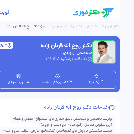
نوبت
دکتر فوری
نوبت دهی اینترنتی
متخصص ارتوپدی
دکتر روح اله قربان زاده
دکتر روح اله قربان زاده
شیراز
متخصص ارتوپدی
کد نظام پزشکی: 144138
10
100%
5
(7 نظر)
پیشنهاد شده
نوبت موفق
خدمات دکتر روح اله قربان زاده
ویزیت تخصصی و تشخیص دقیق بیماری‌های استخوان‌، مفصل و عضله
آرتروسکوپی مفاصل (زانو، شانه، مچ دست و مچ پا)
تثبیت شکستگی با روش‌های کم‌تهاجمی (فیکساتور خارجی، پلاک، پیچ و میله)