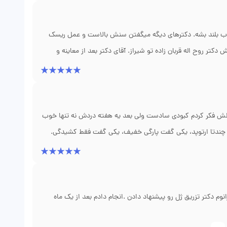
بان زاده خیلی با بچه‌ها خوش برخورد بود و پسرم ازش
 پزشک درسته. راستی مطبش همیشه سر وقت نوبت میداد.
ز رختخواب بلند بشه. دکترهای دیگه میگفتن سنش بالاست و عمل ریسک
تر روح اله قربان زاده تو شیراز. آقای دکتر بعد از معاینه و
رن و بیهوشی مناسب میشه انجام داد. عمل که کرد، خودش روز
بعد مادربزرگم رو بلند کرد. باورم نمیشد. الان چهار ماهه که با واکر راه میره و دردهاش ۹۰ درصد کمتر شده. واقعاً تشخیص دقیق و
خیرش بده.
 اولش فکر کردم کبودی سادست ولی بعد یه هفته دردش نه تنها خوب
 چندتا ارتوپد، یکی گفت پارگی خفیف، یکی گفت فقط کشیدگی.
له قربان زاده تو شیراز، متخصص ارتوپدیه و شونه تخصصشه. ام
قای دکتر با آرتروسکوپی عمل کردن و ترمیمش کردن. الان هفت ماهه
لا ببرم. برخوردش خیلی خوب بود، همیشه با حوصله جواب سوالام رو
 دکتر و مقدار آرتروز زانوم دکتر تزریق ژل رو پیشنهاد دادن .انجام دادم بعد از یک ماه