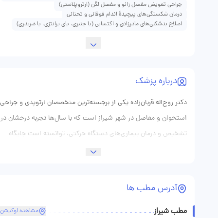
جراحی تعویض مفصل زانو و مفصل لگن (ارتروپلاستی)
درمان شکستگی‌های پیچیدهٔ اندام فوقانی و تحتانی
اصلاح بدشکلی‌های مادرزادی و اکتسابی (پا چنبری، پای پرانتزی، پا ضربدری)
درباره پزشک
دکتر روح‌اله قربان‌زاده یکی از برجسته‌ترین متخصصان ارتوپدی و جراحی
استخوان و مفاصل در شهر شیراز است که با سال‌ها تجربه درخشان در
تشخیص و درمان بیماری‌های دستگاه حرکتی، توانسته است جایگاه
ویژه‌ای در میان جامعه پزشکی فارس کسب کند. ایشان با تکیه بر
دانش آکادمیک سطح بالا و بهره‌گیری از متدهای نوین جراحی، به
درمان ناهنجاری‌های پیچیده اسکلتی، شکستگی‌های حاد و مزمن و
آدرس مطب ها
همچنین آسیب‌های ناشی از حوادث می‌پردازد. دقت نظر ایشان در
مطب شیراز
ارزیابی وضعیت بیمار و ارائه برنامه‌های درمانی اختصاصی، همواره مورد
مشاهده لوکیشن