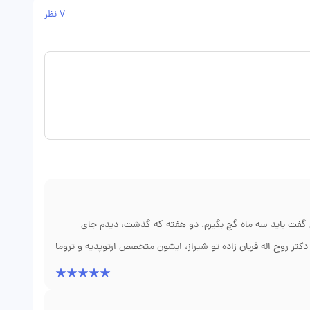
7 نظر
گفت باید سه ماه گچ بگیرم. دو هفته که گذشت، دیدم جای
تر روح اله قربان زاده تو شیراز، ایشون متخصص ارتوپدیه و تروما
ین شکستگی نیاز به پلاتین و پیچ داره وگرنه بد جوش میخوره.
 پلاتین رو درآوردم و کسی نمیفهمه پایم شکسته بوده. نظم مطب