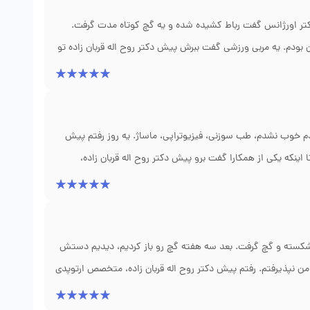
 واقعاً تجربه خوبی بود. اگر دوباره شکستگی داشتم، فقط پیشش
تر اورژانس گفت رباط کشیده شده و یه گچ کوتاه مدت گرفت.
 بودم. یه مربی ورزشی گفت ببرش پیش دکتر روح اله قربان زاده تو
اطها کامل پاره شده و بد جوش خورده. عمل بازسازی رباط انجام
م این بود که دکتر قربان زاده قبل از عمل کلی توضیح داد که چرا
ر مضطرب واقعاً ارزش داشت. خدا رو شکر برای چنین پزشکی.
 خوب نشدم، طب سوزنی، فیزیوتراپی، ماساژ. یه روز رفتم پیش
که یکی از همکارا گفت برو پیش دکتر روح اله قربان زاده،
با معاینه و ام آر آی فهمیدن که من رماتیسم ستون فقرات دارم، نه
دیسک. یه نوع آرتریت التهابی. منو به فوق تخصص روماتولوژی ارجاع دادن و داروهای خاص شروع کردم. الان بعد از یک سال، دردم ۸۰
کن میخوردم. اینکه ایشون تشخیص درست دادن و منو راهنمایی
 شکسته و گچ گرفت. بعد سه هفته گچ رو باز کردیم، دیدیم دستش
 من نپذیرفتم. رفتم پیش دکتر روح اله قربان زاده، متخصص ارتوپدی
ه بشکنیم، با یه بریس مخصوص میشه اصلاحش کرد. دو ماه بریس