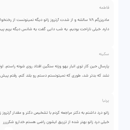
دست پسرم بود، بعدش عکس گرفتن دیدیم استخوان صاف شده. دکتر قر
فاطمه
نمی‌ترسید. نتیجه گرفتن از درمان که دیدم، فهمیدم چقدر انتخاب
مادربزرگم ۷۸ سالشه و از شدت آرتروز زانو دیگه نمیتونست ا
داره. خیلی ناراحت بودیم. یه شب دایی گفت یه شانس دیگه بریم پیش دک
عکس گفت مادر شما به تعویض مفصل زانو نیاز داره ولی با روش مد
سکینه
جسارت دکتر قربان زاده باعث شد آخر عمر مادربزرگم راحت بشه. خدا 
پارسال حین کار توی انبار یهو وزنه سنگین افتاد روی شونه راستم.
نشد که بدتر شد، طوری که نمیتونستم دستم رو بلند کنم. رفتم پیش
آخرش یکی از دوستان که فیزیوتراپیست بود گفت برو پیش دکتر روح ا
آر آی که گرفتن، فهمیدن که دو تا تاندون شونه من پاره شده بود. آ
پرنیا
تمرینات توانبخشی رو انجام دادم و دوباره میتونم دستم رو کامل با
میداد. نظم مطبش هم عالی.
زانو درد داشتم به دکتر مراجعه کردم با تشخیص
خیلی درد زانو بهتر شده از تزریق ایشون راضی هستم خدارو شکرررر