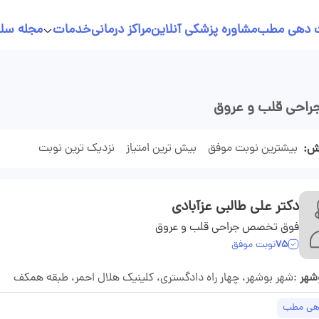
 دهی مطب
مشاوره پزشکی آنلاین
مراکز درمانی
خدمات
مجله سل
خدمات پرستاری در منزل
نسخه نویسی آنلاین
جراحی قلب و عروق
بیشترین نوبت موفق
بیش ترین امتیاز
نزدیک ترین نوبت
یش
دکتر علی طالبی عزآبادی
فوق تخصص جراحی قلب و عروق
75
نوبت موفق
شهر
:شهر بوشهر، چهار راه دادگستری، کلینیک هلال احمر، طبقه همکف
هی مطب