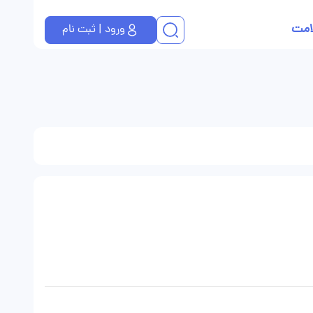
امت
ورود | ثبت نام