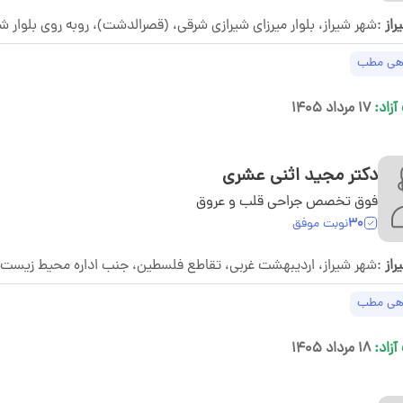
از
:شهر شیراز، بلوار میرزای شیرازی شرقی، (قصرالدشت)، روبه روی بلوار شاهد ،کوچه 9 الف، ساختمان نبض، طب
هی مطب
آزاد:
۱۷ مرداد ۱۴۰۵
دکتر مجید اثنی عشری
فوق تخصص جراحی قلب و عروق
30
نوبت موفق
از
:شهر شیراز، اردیبهشت غربی، تقاطع فلسطین، جنب اداره محیط زیست، س
هی مطب
آزاد:
۱۸ مرداد ۱۴۰۵