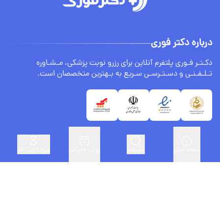
درباره دکتر فوری
دکـتـر فـوری پلتفرم آنلاین برای رزرو نوبت پزشکی، مـشـاوره
تـلـفـنـی و دسـتـرسـی سـریع به بـهترین متخصصان است.
صفحه اصلی
جستجو
نوبت های من
ورود | ثبت نام
لینک های مفید
ثبت نام پزشکان
درباره ما
سنجش BMI