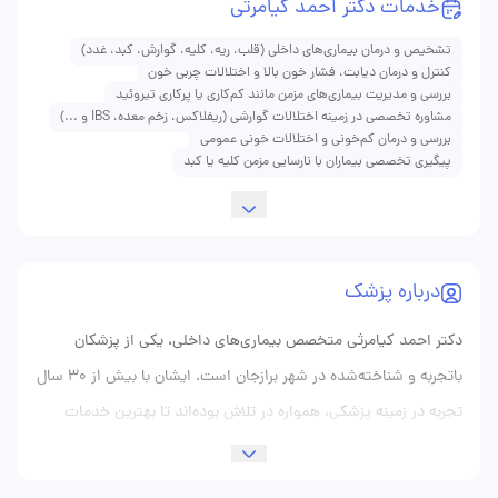
خدمات دکتر احمد کیامرثی
تشخیص و درمان بیماری‌های داخلی (قلب، ریه، کلیه، گوارش، کبد، غدد)
کنترل و درمان دیابت، فشار خون بالا و اختلالات چربی خون
بررسی و مدیریت بیماری‌های مزمن مانند کم‌کاری یا پرکاری تیروئید
مشاوره تخصصی در زمینه اختلالات گوارشی (ریفلاکس، زخم معده، IBS و ...)
بررسی و درمان کم‌خونی و اختلالات خونی عمومی
پیگیری تخصصی بیماران با نارسایی مزمن کلیه یا کبد
درباره پزشک
دکتر احمد کیامرثی متخصص بیماری‌های داخلی، یکی از پزشکان
باتجربه و شناخته‌شده در شهر برازجان است. ایشان با بیش از ۳۰ سال
تجربه در زمینه پزشکی، همواره در تلاش بوده‌اند تا بهترین خدمات
درمانی را به بیماران خود ارائه دهند. دکتر کیامرثی نه‌تنها از لحاظ علمی
در حوزه تخصصی خود، بلکه از نظر اخلاقی و انسانی نیز مورداحترام