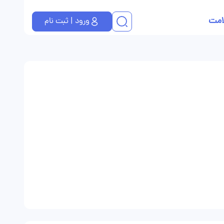
امت
ورود | ثبت نام