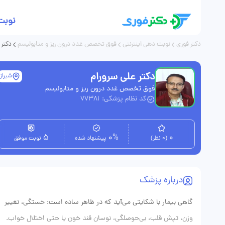
نوبت
دکتر فوری
نوبت دهی اینترنتی
فوق تخصص غدد درون ریز و متابولیسم
دکتر 
دکتر علی سرورام
شیراز
فوق تخصص غدد درون ریز و متابولیسم
کد نظام پزشکی: 77381
5
0%
0
(0 نظر)
پیشنهاد شده
نوبت موفق
درباره پزشک
گاهی بیمار با شکایتی می‌آید که در ظاهر ساده است: خستگی، تغییر
وزن، تپش قلب، بی‌حوصلگی، نوسان قند خون یا حتی اختلال خواب.