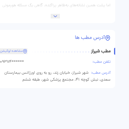
اما پشت همین نشانه‌های به‌ظاهر پراکنده، گاهی یک مسئله هورمونی
یا متابولیک قرار دارد. سیستم غدد درون‌ریز از آن بخش‌های بدن است
که روی متابولیسم، رشد، انرژی، خلق‌وخو و بسیاری از عملکردهای
حیاتی اثر می‌گذارد و به همین دلیل تشخیص دقیق اختلالات آن،
آدرس مطب ها
نیازمند نگاه تخصصی و تجربه بالینی است. دکتر علی سرورام، فوق
مطب شیراز
تخصص غدد و متابولیسم و متخصص داخلی در شیراز هستند و در
مشاهده لوکیشن
منابع نوبت‌دهی با شماره نظام پزشکی ۷۷۳۸۱ ثبت شده‌اند. در
تلفن مطب:
09374******
پروفایل‌های نوبت‌دهی، مطب ایشان در شیراز، خیابان زند، نبش کوچه
آدرس مطب:
شهر شیراز، خیابان زند، رو به روی اورژانس بیمارستان
۴۱، مجتمع پزشکی شهر، طبقه ششم ذکر شده است. در مورد این
سعدی، نبش کوچه 41، مجتمع پزشکی شهر، طبقه ششم
پزشک، یک نکته برای بیماران خیلی مهم است: ایشان فقط با یک
عنوان تخصصی معرفی نشده‌اند، بلکه در منابع نوبت‌دهی و معرفی
پزشک، به‌عنوان پزشک فعال در حوزه اختلالات غدد درون‌ریز و
متابولیسم شناخته می‌شوند و برای مشکلاتی مثل تیروئید، دیابت،
پوکی استخوان، هیپوفیز، غدد فوق کلیوی، سندرم متابولیک و برخی