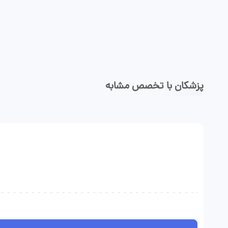
وقت دهی منظم، احترام به‌وقت بیمار و فراهم‌کردن فضای گفتگو اینها
چیزهایی نیستند که همیشه در همه مطب‌ها دیده شود، اما در تجربه
مراجعه‌کنندگان دکتر پناهی به طور مرتب گزارش شده است. او به
تیمش نیز همین رویکرد را منتقل کرده: رفتار مؤدبانه، پاسخگویی
دقیق و همراهی واقعی با بیمار.
پزشکان با تخصص مشابه