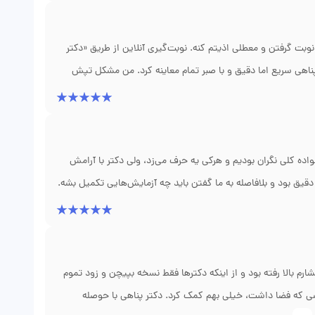
میشه وقتی تماس گرفتم سریع پاسخ دادن یا از پرستاری که همراه
 درمان موقعی هست، این مطب گزینه‌ی خوبی‌ست.
وبت گرفتن و معطلی اذیتم کنه. نوبت‌گیری آنلاین از طریق «دکتر
پناهی سریع اما دقیق و با صبر تمام معاینه کرد. من مشکل تپش
ایج، دکتر توضیح دادن علت احتمالی و برنامه درمانی رو مشخص
آخر عمر؛ دفترچه‌ راهنمایی درباره تغییرات سبک زندگی و زمان‌بندی
رفه‌ای دکتر باعث شد حس کنم واقعا مراقبتم. اگر دنبال ترکیب
ده کلی نگران بودیم و هرکی یه حرف می‌زد، ولی دکتر با آرامش
 دقیق بود و بلافاصله به ما گفتن باید چه آزمایش‌هایی تکمیل بشه.
و با احترام حرف زدن — نه اینکه بخوان همه‌چیو خیلی تخصصی
تب پیگیر وضعیت بود و با تیم پرستاری هماهنگ می‌کرد که نیاز به
شده و دوباره می‌تونه پیاده‌روی کنه؛ این برای ما معجزه نبود اما
م بالا رفته بود و از اینکه دکترها فقط نسخه بپیچن و زود تموم
شی که فضا داشت، خیلی بهم کمک کرد. دکتر پناهی با حوصله