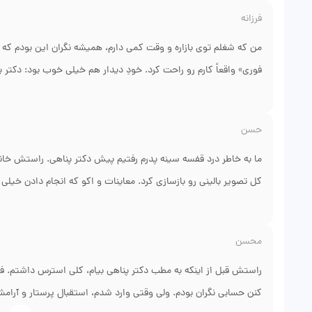
الان بعد از سه ماه، هم وزنم بهتر شده و هم انرژی‌م بیشتره. دکتر ه
فرزانه
تیمه راهنمایی گرفتم. برای کسی که دنبال پیشگیری علمی و نه فقط
من که شغلم توی بازاره و وقت کمی دارم، همیشه نگران این بودم که ن
فوری» واقعاً کارم رو راحت کرد. خودِ دیدار هم خیلی خوب بود: دکتر 
قلب داشتم که شب‌ها اذیتم می‌کرد؛ بعد از گرفتن هولتر و تحلیل نت
کردن. نکته‌ای که برام مهم بود این بود که به من نگفتن حتماً دارو تا 
حسن
پیگیری بهم دادن که خیلی کاربردی بود. رفتار صمیمی و در عین حال ح
تخصص و دسترسی خوب هستید، تجربه‌ام مثبت بود.
ما به خاطر درد قفسه سینه پدرم رفتیم پیش دکتر پناهی. راستش خانوا
کل تصویر بالینی رو بازسازی کرد. معاینات و اکو که انجام دادن خیلی
چیزی که من خیلی دوس داشتم این بود که با پدرم مثل یک آدم بالغ 
بهش بگن و بترسوننش. بعد از اینکه برنامه درمانی شروع شد، دکتر مر
محسن
تنظیم دارو هست یا نه. الان که چند ماه گذشته، پدرم حالش خیلی بهتر 
نتیجه کار علمی و پیگیری مرتب بود. ازشون ممنونیم.
راستش قبل از اینکه به مطب دکتر پناهی بیام، کلی استرس داشتم. فشار
کنن حسابی نگران بودم. ولی وقتی وارد شدم، استقبال پرستار و آرام