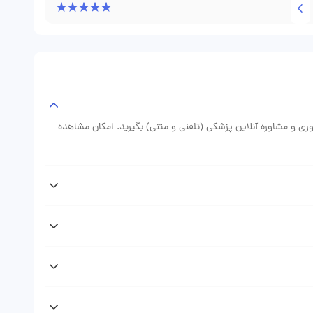
توضیحاتش ساده و روشن بود؛ به‌جای اینکه فقط بگن باید این
باید پیگیر باشم. بعد از دو ماه که داروهامو منظم مصرف کردم و
 مهم بود چون قبلاً کسی انقد پیگیر نبود. خلاصه؛ اگه دنبال
دکتر پناهی رو پیشنهاد می‌کنم. نوبت‌دهی هم از طریق سایت
وری و مشاوره آنلاین پزشکی (تلفنی و متنی) بگیرید. امکان مشاهده
پس از دریافت نوبت دکتر مریم پناهی از وبسایت دکتر فوری پیامکی (sms) حاوی اطلاعات نوبت رزرو شده دریافت خواهید کرد که نشان
وبت حضوری، مشاوره تلفنی، مشاوره متنی) متغیر است. با مراجعه به
یت دکتر را ببینید.
ایل و صفحه دکتر مریم پناهی در وبسایت دکتر فوری مراجعه نمایید.