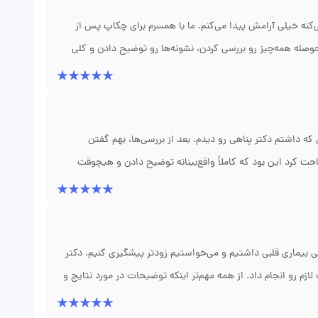
ی‌کنه خیلی آرامش پیدا می‌کنم. ما با همسرم برای چکاپ پس از
وصله همه‌چیز رو بررسی کردن، نشونه‌ها رو توضیح دادن و کلی
داشتم این بود که دکتر فقط نسخه ننوشت، بلکه نحوه مصرف دارو
سرم نظم بیشتری توی کنترل دارو و فشار داشته باشه. ما راضی
که داشتم دکتر پناهی رو دیدم. بعد از بررسی‌ها، بهم گفتن
حت کرد این بود که کاملاً واقع‌بینانه توضیح دادن و هیچوقت
بود و هر بار که لازم شد، مراجعه سریع تنظیم شد. برخورد انسانی
همکاری بیشتری برای اجرای برنامه درمانی داشته باشم. تجربه‌م
 بیماری قلبی داشتیم و می‌خواستیم زودتر پیشگیری کنیم. دکتر
م رو انجام داد. از همه مهم‌تر اینکه توضیحات در مورد نتایج و
ایی و ورزش سبک گرفتیم و قرار شد سه ماه بعد برای پیگیری بیایم.