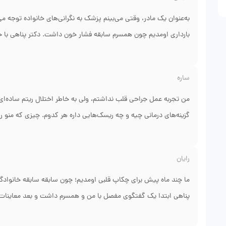
به‌عنوان یک مادر، وقتی می‌بینم پزشک به نگرانی‌های خانواده توجه م
بارداری اومدیم چون همسرم سابقه فشار خون داشت. دکتر پناهی با ح
نکته عملی درباره تغذیه و فعالیت روزمره گفتن. چیزی که من دوست 
و اینکه چه زمانی باید مراجعه کنیم رو واضح گفتن. این باعث شد هم
ساره
بودیم و مطب رو به دوستان هم معرفی کردیم.
من تجربه عمل جراحی قلب نداشتم، ولی به خاطر اختلال ریتم ساده‌ای 
گزینه‌های درمانی چیه و چه ریسک‌هایی داره هر کدوم. چیزی که منو را
وعده‌ای ندادن که نشه تضمین کرد. بعد از شروع درمان، تیمشون پیگیر 
دکتر و شفافیت در توضیحات باعث شد من بهتر با ترس‌هام کنار بیام و 
رایان
مثبت و حرفه‌ای بود.
ما چند ماه پیش برای چکاپ قلبی اومدیم؛ چون سابقه سابقه خانوادگی
پناهی ابتدا یک گفتگوی مفصل با من و همسرم داشت و بعد معاینات لاز
ریسک‌ها خیلی کاربردی و نه ترساننده بودند. ما برنامه تغییر رژیم غذ