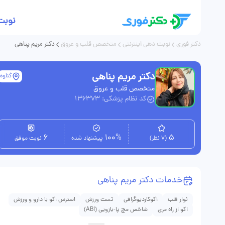
نوبت
دکتر فوری
نوبت دهی اینترنتی
متخصص قلب و عروق
دکتر مریم پناهی
دکتر مریم پناهی
گناوه
متخصص قلب و عروق
کد نظام پزشکی: 136373
6
100%
5
(7 نظر)
پیشنهاد شده
نوبت موفق
خدمات دکتر مریم پناهی
نوار قلب
اکوکاردیوگرافی
تست ورزش
استرس اکو با دارو و ورزش
اکو از راه مری
شاخص مچ پا-بازویی (ABI)