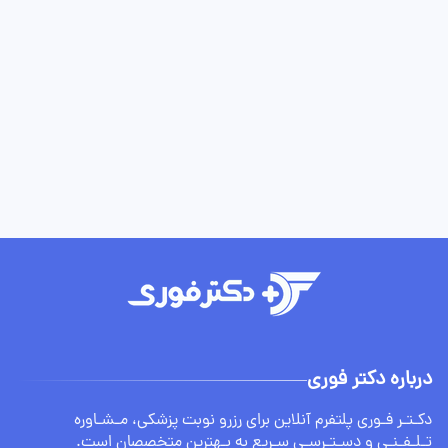
درباره دکتر فوری
دکـتـر فـوری پلتفرم آنلاین برای رزرو نوبت پزشکی، مـشـاوره
تـلـفـنـی و دسـتـرسـی سـریع به بـهترین متخصصان است.