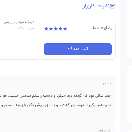
نظرات کاربران
دیدگاه خود را بنویسید
رضایت شما
ثبت دیدگاه
نازنین
چند سالی بود که گردنم درد میکرد و دست راستم بیحس میشد. هر د
نمیشدم. یکی از دوستان گفت برو بوشهر پیش دکتر فهیمه سمیعی. رفت
روی عصب فشار میاره و باید عمل دیسککتومی انجام بشه. عمل رو با
دستم ندارم و گردنم راحته. واقعاً ازش ممنونم که تشخیص درست دا
غلام رضا