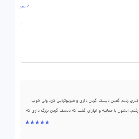
6 نظر
کتری رفتم گفتن دیسک گردن داری و فیزیوتراپی کن. ولی خوب
م. ایشون با معاینه و ام‌آر‌آی گفت که دیسک گردن بزرگ داری که
 موفقیت انجام دادن و دیسک رو برداشتن. الان دیگه بیحسی
د. اگه ایشون نبود، من همچنان عذاب میکشیدم.