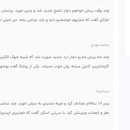
چند وقت پیش خواهرم دچار تشنج شدید شد و زمین خورد. بردمش بیما
ام‌آر‌آی گفت که مننژیوم خوشخیم داره و باید جراحی بشه. من خیلی
عمل رو با موفقیت انجام دادن و تومور کامل برداشته شد. خواهرم الآ
ازش ممنونم. ایشون خیلی دقیق و ماهرانه عمل کردن.
محمدمهدی
چند ماه پیش مادرم دچار درد شدید صورت شد که شبیه شوک الکتریکی ب
کاربامازپین کنترل میشه. ولی خوب نمیشد. یکی از پزشکا گفت بوشهر 
کردن و گفتن که عصب سه قلو تحت فشار رگه و باید عمل میکروواسکول
مادرم قطع شد. مادرم میگه انگار دوباره زنده شدم. واقعاً ازش ممنون
عبدالرضا
پسر ۱۷ ساله‌ام تصادف کرد و ضربه شدیدی به سرش خورد. چند س
مغز و اعصاب ویزیتش کرد. با سی‌تی اسکن گفت که خونریزی اپیدورال 
خونریزی رو تخلیه کردن. بعد از یک هفته، پسرم به هوش اومد و کمکم