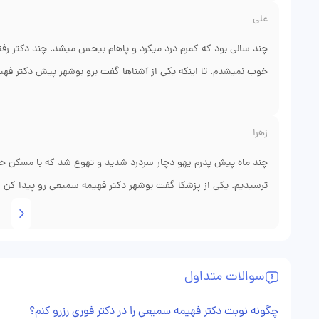
اگه دکتر سمیعی نبود، ممکن بود پسرم رو از دست بدم. ایشون واقعاً 
علی
چند سالی بود که کمرم درد میکرد و پاهام بیحس میشد. چند دکتر ر
خوب نمیشدم. تا اینکه یکی از آشناها گفت برو بوشهر پیش دکتر فهیم
ام‌آر‌آی گفت که تنگی کانال نخاعی داری و نیاز به عمل دارم. عمل لام
بیحسی پاهام ندارم و راحت راه میرم. واقعاً خوشحالم که تشخیص د
زهرا
چند ماه پیش پدرم یهو دچار سردرد شدید و تهوع شد که با مسکن خو
ترسیدیم. یکی از پزشکا گفت بوشهر دکتر فهیمه سمیعی رو پیدا کن که
پدرم رو بررسی کردن و گفتن که باید آنژیوگرافی و کلیپینگ انجام بد
شد. الآن دیگه سردرد نداره و میتونه کارهای روزمره رو انجام بده. واق
سوالات متداول
چگونه نوبت دکتر فهیمه سمیعی را در دکتر فوری رزرو کنم؟