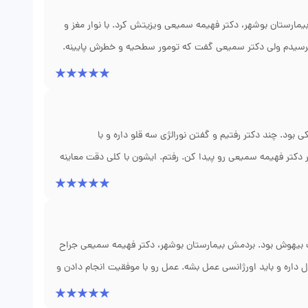
رستان بوشهر، دکتر فهیمه سمیعی ویزیتش کرد. با نوار مغز و
 ترسیدم ولی دکتر سمیعی گفت که تومور سطحیه و خطرش پایینه.
ن دیگه تشنج نداره و داروهای ضدصرع رو کم کم قطع میکنه. واقعاً
ود. چند دکتر رفتیم و گفتن نورالژی سه قلو داره و با
دکتر فهیمه سمیعی رو پیدا کن. رفتم. ایشون با کلی دقت معاینه
ار دکامپرشن انجام بشه. عمل رو با موفقیت انجام دادن و درد
م. برخوردشون با بیماران مسن خیلی دلسوزانه است.
اعت بیهوش بود. بردمش بیمارستان بوشهر، دکتر فهیمه سمیعی جراح
داره و باید اورژانسی عمل بشه. عمل رو با موفقیت انجام دادن و
 خوب شد. الآن دیگه هیچ عوارضی نداره. من از ته دل ممنونم.