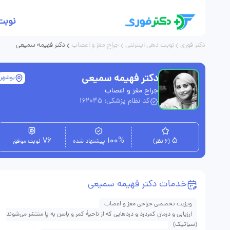
نوبت
دکتر فوری
نوبت دهی اینترنتی
جراح مغز و اعصاب
دکتر فهیمه سمیعی
دکتر فهیمه سمیعی
بوشهر
جراح مغز و اعصاب
کد نظام پزشکی: 162045
76
100%
5
(6 نظر)
پیشنهاد شده
نوبت موفق
خدمات دکتر فهیمه سمیعی
ویزیت تخصصی جراحی مغز و اعصاب
ارزیابی و درمانِ کمردرد و دردهایی که از ناحیهٔ کمر و باسن به پا منتشر می‌شوند
(سیاتیک)