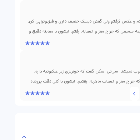
ناجی ما بودن.
فتم و عکس گرفتم ولی گفتن دیسک خفیف داری و فیزیوتراپی کن.
ه سمیعی که جراح مغز و اعصابه. رفتم. ایشون با معاینه دقیق و
ینکتومی رو انجام دادن و فشار از روی نخاع برداشته شد. الان دیگه
رست داد. دکتر سمیعی خیلی خونسرد و با تجربه هستن.
ب نمیشد. سی‌تی اسکن گفت که خونریزی زیر عنکبوتیه داره.
 جراح مغز و اعصاب ماهریه. رفتیم. ایشون با کلی دقت پرونده
یم. عمل رو با موفقیت انجام دادن و پدرم بعد از دو هفته مرخص
عاً ازش ممنونم. برخوردشون خیلی محترمانه و دلسوزانه بود.