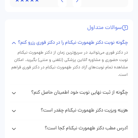
ایشان سپاسگزاریم.
تاریخچه را گرفتند، از من دربارهٔ شغل، سابقهٔ دود و الگوهای
خواب سؤال کردند و بعد از انجام اسپیرومتری و تصویربرداری
سوالات متداول
هدفمند، طرح درمانی مشخصی ارائه دادند: ترکیبی از داروهای
مؤثر، تمرینات بازتوانی ریوی و اصلاحِ سبکِ روزمره. نکتهٔ مهم
چگونه نوبت دکتر طهمورث نیکنام را در دکتر فوری رزرو کنم؟
برایم پیگیریِ دقیق تیم مطب بود؛ هر بار که سوالی داشتم، سریع
در دکتر فوری می‌توانید در سریع‌ترین زمان از دکتر طهمورث نیکنام
پاسخ می‌گرفتم و برنامه‌ام بر اساس پیشرفت اصلاح می‌شد. بعد
نوبت حضوری و مشاوره آنلاین پزشکی (تلفنی و متنی) بگیرید. امکان
از چند ماه، سرفه‌ها کاهش یافت و انرژیم برگشت. اینکه پزشک
مشاهده تمام نوبت‌های آزاد دکتر طهمورث نیکنام در دکتر فوری فراهم
است.
هم علائم را درمان می‌کند و هم راه‌های عملی برای زندگی بهتر
نشان می‌دهد، برایم ارزشمند بود.
چگونه از ثبت نهایی نوبت خود اطمینان حاصل کنم؟
پس از دریافت نوبت دکتر طهمورث نیکنام از وبسایت دکتر فوری
پیامکی (sms) حاوی اطلاعات نوبت رزرو شده دریافت خواهید کرد که
هزینه ویزیت دکتر طهمورث نیکنام چقدر است؟
نشان دهنده ثبت موفقیت آمیز نوبت شما می باشد.
هزینه ویزیت دکتر نیکنام با توجه به نوع نوبتی که از ایشان می‌گیرید
(نوبت حضوری، مشاوره تلفنی، مشاوره متنی) متغیر است. با مراجعه
آدرس مطب دکتر طهمورث نیکنام کجا است؟
به پروفایل دکتر طهمورث نیکنام در وبسایت دکتر فوری می‌توانید
برای دیدن آدرس و اطلاعت کامل مطب دکتر طهمورث نیکنام میتوانید