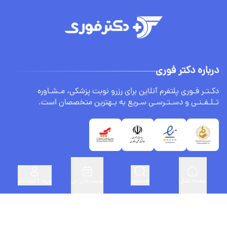
درباره دکتر فوری
دکـتـر فـوری پلتفرم آنلاین برای رزرو نوبت پزشکی، مـشـاوره
تـلـفـنـی و دسـتـرسـی سـریع به بـهترین متخصصان است.
صفحه اصلی
جستجو
نوبت های من
ورود | ثبت نام
لینک های مفید
ثبت نام پزشکان
درباره ما