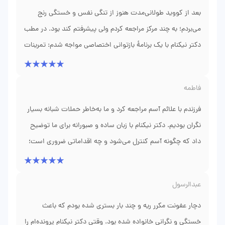
کار می‌گیرد و هم انسان را می‌بیند. او درمان را فراتر از نسخه می‌داند:
رعایت امور ایمنی و نگاهِ انسان‌محور ایشان، تجربهٔ ما را به
بعد از کووید طولانی‌مدت هنوز از تنگی نفس و خستگی رنج
آموزشی که به بیمار می‌دهد، پیگیری که انجام می‌شود و برنامهٔ
تجربه‌ای مطمئن تبدیل کرد.
می‌بردم؛ به چند مرکز مراجعه کردم ولی پیشرفتم کند بود. در مطب
بازتوانیِ شخصی‌سازی‌شده همگی در راستای بازگرداندنِ کیفیت زندگی
دکتر نیکنام با یک برنامهٔ بازتوانی اختصاصی مواجه شدم: تمرینات
و استقلال بیمار طراحی می‌شوند.
تنفسی، مدیریت انرژی روزانه و تغییرات تغذیه‌ای که واقعا به
کارم آمد. ترکیبِ درمان علمی و تمرین‌های قابل انجام در منزل
فاطمه
باعث شد تدریجی اما حساب‌شده پیشرفت کنم. امروز خوابم بهتر
فرزندم با علائم آسم مراجعه کرد و ما به‌خاطر حملات شبانه بسیار
است و فعالیت روزانه را با فشار کمتر انجام می‌دهم. از صبوری و
راهنمایی‌های دکتر ممنونم.
نگران بودیم. دکتر نیکنام با زبان ساده و صبورانه برای ما توضیح
داد که چگونه آسم کنترل می‌شود و چه اقداماتی ضروری است؛
نه تنها داروها، بلکه اصلاح محیط خانه، جلوگیری از محرک‌ها و
آموزش کودک برای انجام تمرینات تنفسی. برنامهٔ فالوآپ منظم
عبدالرسول
هم به ما اطمینان داد که در مسیر درستیم. بعد از چند ماه،
حملات شبانه کاهش پیدا کرد و کودک با آرامش و
دچار عفونت مکرر ریه و چند بار بستری شده بودم که باعث
اعتمادبه‌نفس بیشتری بازی و مدرسه رفت. به‌نظرم مهم‌ترین نکتهٔ
خستگی و نگرانی خانواده شده بود. وقتی دکتر نیکنام پرونده‌ام را