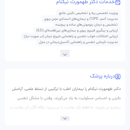
خدمات دکتر طهمورث نیکنام
ویزیت تخصصی ریه و تشخیص بالینی جامع
مدیریت آسم، COPD و بیماری‌های انسدادی مزمن ریوی
تشخیص و درمان پنومونی‌های ساده و پیچیده
ارزیابی و پیگیری فیبروز ریوی و بیماری‌های بین‌قفسه‌ای (ILD)
ارزیابی اختلالات خواب تنفسی و راهنمایی شروع درمان (در صورت نیاز)
مدیریت نارسایی تنفسی و راهنمایی اکسیژن‌درمانی در منزل
درباره پزشک
دکتر طهمورث نیکنام را بیماران اغلب با ترکیبی از تسلط علمی، آرامش
بالینی و احساس مسئولیت به یاد می‌آورند. وقتی با مشکل تنفسی
روبه‌رو می‌شوید، نه فقط یک علامت را می‌بینید؛ بلکه تأثیر آن علامت بر
خواب، کار، روابط خانوادگی و کیفیت زندگی را هم لمس می‌کنید. دکتر
نیکنام این نکته را خوب می‌داند و همیشه در نخستین تماس خود با