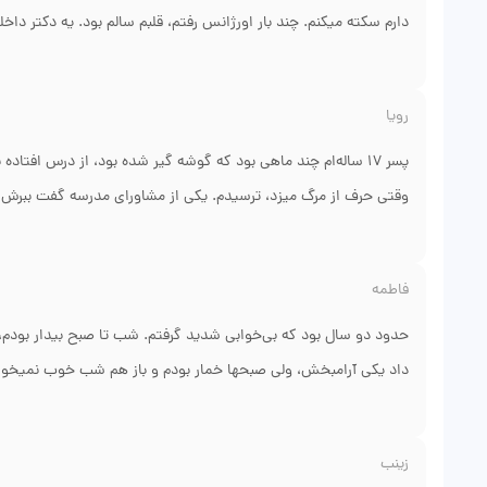
دارم سکته میکنم. چند بار اورژانس رفتم، قلبم سالم بود. یه دکتر دا
شیراز. ایشون بعد از چند جلسه تشخیص دادن که اختلال پانیک دارم.
عضلانی یاد داد. هر جلسه یک برگه تکلیف بهم میداد که بین جلسات ان
رویا
ماهی یک بار خفیف. الان کلا قطع شدن. توضیح کامل روند درمان ب
سیستم عصبی من هست. خیلی ممنونم ازش.
پسر ۱۷ ساله‌ام چند ماهی بود که گوشه گیر شده بود، از درس افت
وقتی حرف از مرگ میزد، ترسیدم. یکی از مشاورای مدرسه گفت ببرش پ
شیراز پیدا کردیم. ایشون متخصص اعصاب و روان هستن و خیلی با نوج
و حوصله و بازیهای روانشناسی تونست اعتمادش رو جلب کنه. تشخی
فاطمه
هفتگی. الان چهار ماهه که پسرم دوباره لبخند میزنه و با دوستاش فو
حدود دو سال بود که بی‌خوابی شدید گرفتم. شب تا صبح بیدار بودم،
داد یکی آرامبخش، ولی صبحها خمار بودم و باز هم شب خوب نمیخوابید
متخصص اعصاب و روانه و خیلی زرنگ هست. رفتم مطبش. برخلاف بقی
پرسید. گفت بی‌خوابی تو ریشه در اضطراب نهفته داره، نه فقط مشکل 
زینب
شناختی برام گذاشت. الان شش 