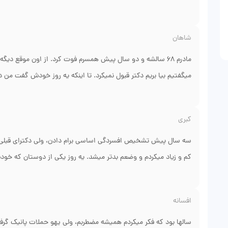
روان هستن و روش مواجهه تدریجی رو برام توضیح دادن. قرار شد هر ه
بالکن طبقه سوم و آخر سر با برج میلاد شیراز. این پروسه سه ماه ط
شاهان
باورم نمیشه الان میتونم تا طبقه دهم برم بالا و به پایین نگاه کنم 
درمانی داره نه فقط قرص، باعث شد این معجزه اتفاق بیفته. ممنونم از
مادرم ۶۸ سالشه و دو سال پیش همسرم فوت کرد. از اون موقع دی
میگفتیم بیا بریم دکتر قبول نمیکرد. تا اینکه یه روز خودش گفت من د
دکتر خیلی آروم و مادرانه با مادرم حرف زد. تشخیص افسردگی شدی
درمانی تجویز کرد. سه هفته اول تغییری ندیدم، ناامید شده بودم. ول
کبری
مادرم دوباره شروع کرد به بافتنی بافتن، بعدش رفت تو پارک. الان گا
دیگه‌ای ندیدم. واقعاً فرشته نجات ما بود.
سه سال پیش تشخیص افسردگی اساسی برام دادن، ولی دکترای قبلی 
کم و زیاد میکردم و وضعم بدتر میشد. یه روز یکی از دوستان که خ
اعصاب و روان تو شیرازه، روی درمان دارویی دقیقه. رفتم. ایشون اول
منظم داشته باشی. هر دو هفته میرفتم مطب، سطح داروی خونمو چک 
افسانه
از عود رو یاد بگیرم. الان یک ساله که حال عمومیم عالیه و دکتر بتدری
سال رنج بیهوده نمیکشیدم. نتیجه گرفتن از درمان با نظم و دقت دکت
سالها بود که فکر میکردم همیشه مضطربم، ولی یهو حملات پانیک گرفت