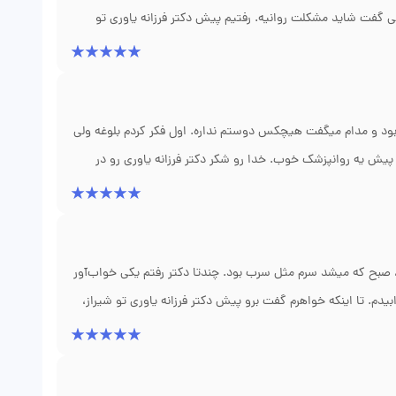
خلی گفت شاید مشکلت روانیه. رفتیم پیش دکتر فرزانه یاوری تو
 نه فقط داروی ضداضطراب، بلکه بهم تکنیکهای تنفسی و آرامسازی
جام بدم. بعد سه ماه، حملات پانیکم از هفته‌ای سه بار رسید به
اعث شد من بفهمم این حملات خطرناک نیستن و فقط یه اشکال در
اده بود و مدام میگفت هیچکس دوستم نداره. اول فکر کردم بلوغه ولی
یش یه روانپزشک خوب. خدا رو شکر دکتر فرزانه یاوری رو در
وانها کار کردن. چند جلسه اول پسر حرف نمیزد، ولی دکتر با صبر
ص افسردگی متوسط دادن و یه داروی ملایم ضدافسردگی و جلسات
تبال میره. نجاتش داد. اگه ایشون نبود، نمیدونم چی میشد.
 صبح که میشد سرم مثل سرب بود. چندتا دکتر رفتم یکی خواب‌آور
م. تا اینکه خواهرم گفت برو پیش دکتر فرزانه یاوری تو شیراز،
ه که فقط قرص میدادن، کلی نشست از استرس و فشار کاریم
خواب. یه ترکیب از داروهای کم دوز و جلسات کوتاه رفتار درمانی
ماهه که شبها ۷ ساعت راحت میخوابم. برخوردش فوق‌العاده بود و هیچوقت حس نکردم داره قضاوتم