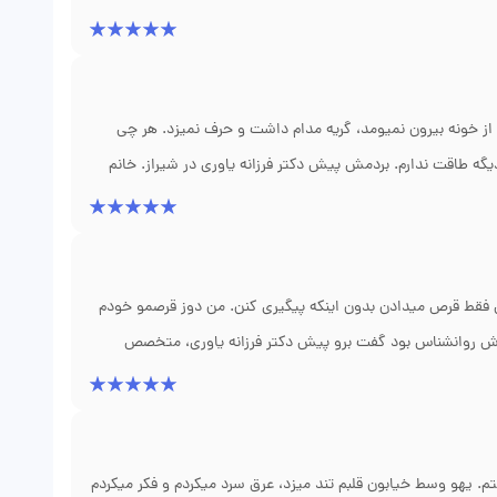
فته برم مطب، اول با عکس ساختمان بلند، بعد با فیلم، بعد با
ول کشید، همراه با یه داروی خفیف ضد اضطراب قبل از جلسات.
بدون اینکه بدنم بلرزه. تشخیص دقیق که ترس من نیاز به مواجهه
 دکتر یاوری تا همیشه.
گه از خونه بیرون نمیومد، گریه مدام داشت و حرف نمیزد. هر چی
یگه طاقت ندارم. بردمش پیش دکتر فرزانه یاوری در شیراز. خانم
د پس از سوگ دادن. براش داروی ضدافسردگی و جلسات روان
ی دکتر یاوری بهم زنگ زد و گفت صبر داشته باش. بعد دو ماه،
هی حتی میخنده. اون آرامشی که دکتر به مادرم داد، من هیچ دکتر
فقط قرص میدادن بدون اینکه پیگیری کنن. من دوز قرصمو خودم
ودش روانشناس بود گفت برو پیش دکتر فرزانه یاوری، متخصص
 گفت باید یه دوره سه ماهه دوز دقیق و مرتب دارو رو با چکابهای
میکرد و دوز رو تنظیم. راستی بهم گفتن که تکنیکهای پیشگیری
ج داروهام رو کم کرده. اگه دکتر قبل اینجوری پیگیر بود، من دو
ر یاوری ممکن شد.
م. یهو وسط خیابون قلبم تند میزد، عرق سرد میکردم و فکر میکردم