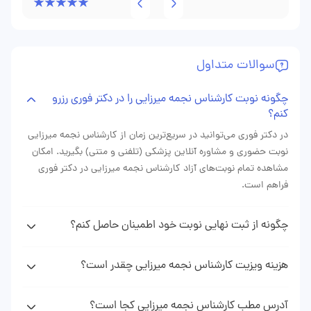
گوش می‌داد و خیلی ساده توضیح می‌داد که هر مرحله از
بارداری چه اتفاقی می‌افته. چند بار هم به خاطر دردهای خفیف
سوالات متداول
مراجعه کردم که بعد از معاینه و توضیحاتش خیالم راحت شد.
محیط مطب هم منظم بود و زمان انتظار خیلی طولانی نشد. در
چگونه نوبت کارشناس نجمه میرزایی را در دکتر فوری رزرو
کل تجربه خوبی داشتم و از پیگیری‌هایی که برای وضعیت
کنم؟
بارداری انجام داد راضی بودم.
در دکتر فوری می‌توانید در سریع‌ترین زمان از کارشناس نجمه میرزایی
نوبت حضوری و مشاوره آنلاین پزشکی (تلفنی و متنی) بگیرید. امکان
مشاهده تمام نوبت‌های آزاد کارشناس نجمه میرزایی در دکتر فوری
فراهم است.
چگونه از ثبت نهایی نوبت خود اطمینان حاصل کنم؟
پس از دریافت نوبت کارشناس نجمه میرزایی از وبسایت دکتر فوری
پیامکی (sms) حاوی اطلاعات نوبت رزرو شده دریافت خواهید کرد که
هزینه ویزیت کارشناس نجمه میرزایی چقدر است؟
نشان دهنده ثبت موفقیت آمیز نوبت شما می باشد.
هزینه ویزیت کارشناس میرزایی با توجه به نوع نوبتی که از ایشان
می‌گیرید (نوبت حضوری، مشاوره تلفنی، مشاوره متنی) متغیر است. با
آدرس مطب کارشناس نجمه میرزایی کجا است؟