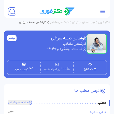
دکتر فوری
نوبت دهی اینترنتی
کارشناس مامایی
کارشناس نجمه میرزایی
کارشناس نجمه میرزایی
بوشهر
کارشناس مامایی
کد نظام پزشکی: م-64149
29
100%
5
(7 نظر)
پیشنهاد شده
نوبت موفق
آدرس مطب ها
مطب
مشاهده لوکیشن
تلفن مطب:
07*