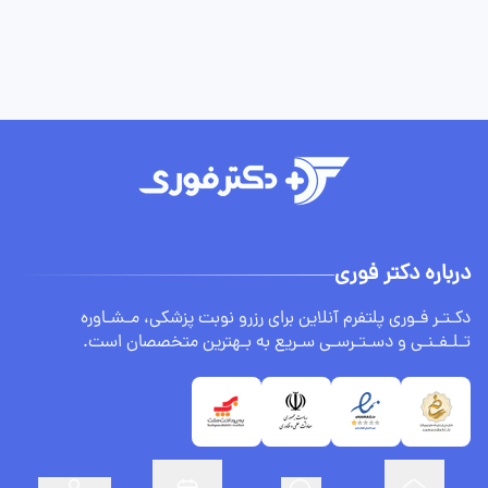
درباره دکتر فوری
دکـتـر فـوری پلتفرم آنلاین برای رزرو نوبت پزشکی، مـشـاوره
تـلـفـنـی و دسـتـرسـی سـریع به بـهترین متخصصان است.