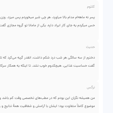
باعث شده. آنتی‌بیوتیک خاصی تجویز کردن که تو بیمارستان نداشتن
کلثوم
دکتر قهرمانی آروم بود، با من مضطرب مثل یخ رفتار کرد. توضیح کام
ایشون چی میشد.
پسر نه ماهه‌ام مدام بالا میاورد، هر چی شیر میخوردم پس میزد. وزن
حس میکردم یه جای کار ایراد داره. یکی از مامانا تو گروه مجازی گفت 
پسر من کرد و گفت بیا یه عکس از مری و معده بگیریم با ماده حاجب. 
سریع عمل کردن و الان پسرم سالم و چاق شده. تشخیص دقیق دکتر قه
حدیث
من دچار سوءتغذیه شدید میشد. ممنونم از دقتشون. مطبشونم خیلی 
دخترم از سه سالگی هر شب درد شکم داشت، انقدر گریه می‌کرد که تا 
گفت حساسیت غذایی. هیچکدوم خوب نشد. تا اینکه یه همکار سرکار
کودکان. خدا رو شکر رفتم. ایشون اول سونوگرافی و بعد یه تست تنفس
نوع نادر که با آزمایش معمولی معلوم نمی‌شه. شیر بدون لاکتوز رو ش
نرگس
منم راحت شدم. برخورد دکتر قهرمانی با بچه عالی بود، کلی شوخی کرد
من همیشه نگران این بودم که در مطب‌های تخصصی وقت کم باشد و سوال
موضوع کاملاً متفاوت بود؛ ایشان با آرامش و شفافیت همهٔ نتایج و راهک