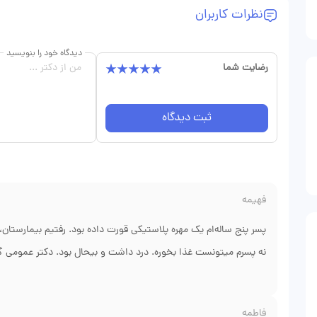
نظرات کاربران
دیدگاه خود را بنویسید
رضایت شما
ثبت دیدگاه
فهیمه
پسر پنج ساله‌ام یک مهره پلاستیکی قورت داده بود. رفتیم بیمارستا
نه پسرم میتونست غذا بخوره. درد داشت و بیحال بود. دکتر عمومی گ
شیراز. نگاهی به عکس شکم انداختن، گفت مهره گیر کرده تو اثنی عشر،
بیارن بدون جراحی. بعد از دو روز پسرم به خانه برگشت و مثل بچه‌ها
فاطمه