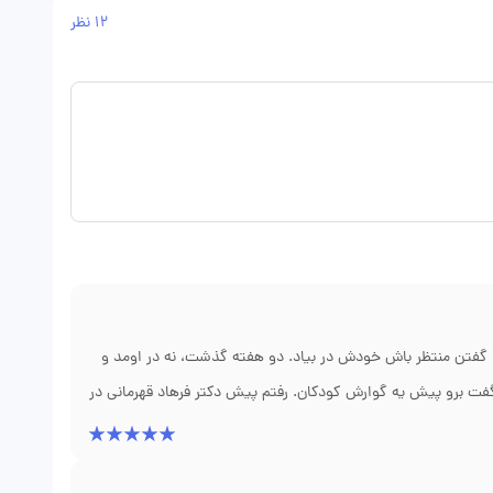
12 نظر
ن، گفتن منتظر باش خودش در بیاد. دو هفته گذشت، نه در اومد و
فت برو پیش یه گوارش کودکان. رفتم پیش دکتر فرهاد قهرمانی در
 پایینتر از جایی که فکر میکنن. با آندوسکوپی تونستن مهره رو در
 شد. من از ترس داشتم دیونه میشدم، ولی دکتر قهرمانی خیلی