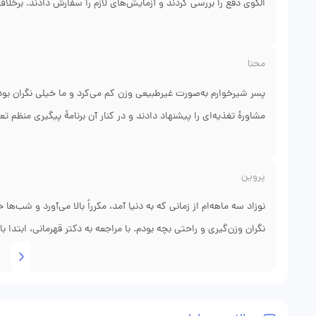
الگوی دفع را بررسی کردند و آزمایش‌های لازم را سفارش دادند. برخلا
بررسی شود و سپس درمان هدفمند انجام شود. با یک برنامهٔ درمانی
پیدا کرد و دخترم دوباره توانست بدون نگرانی به مدرسه برود. نظم
محنا
زود به نتیجه برسیم.
پسر شیرخوارم به‌صورت غیرطبیعی وزن کم می‌کرد و ما خیلی نگران بودی
مشاورهٔ تغذیه‌ای را پیشنهاد دادند و در کنار آن برنامهٔ پیگیری منظم ت
با زبان ساده توضیح دادند و نگذاشتند اضطراب خانواده بیشتر شود. ب
شروع به افزایش کرد و وضعیت تغذیه‌اش پایدار شد. در طول مسیر، د
پروین
توضیح می‌دادند. تجربهٔ ما نشان داد که تشخیص به‌موقع و پیگیری من
نوزاد سه ماهه‌ام از زمانی که به دنیا آمد، مکرراً بالا می‌آورد و ش
نگران وزن‌گیری و راحتی بچه بودم. با مراجعه به دکتر قهرمانی، ابتدا 
که کدام نشانه‌ها نگران‌کننده است و کدام‌ها نیاز به اصلاح ساده در تغذ
گرفته تا نکات کوچکی برای قرارگیری نوزاد پس از غذا. به جای نسخهٔ 
دو هفته، وزن‌گیری بهتر شد و خواب شبانه‌اش هم طولانی‌تر شد. آنچ