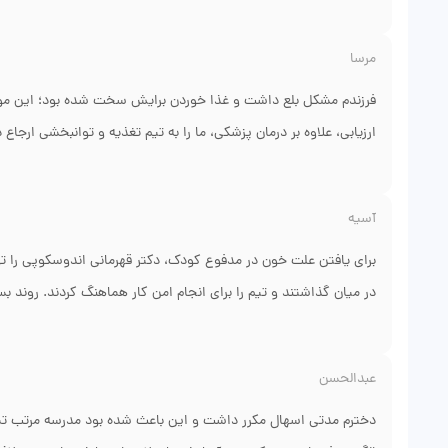
نوبت‌ها و امکان رزرو از طریق «دکتر فوری» هم کمک کرد تا بدون است
هم کودک بهتر شد و هم ما به عنوان والدین احساس آرامش بیشتری د
مرسا
فرزندم مشکل بلع داشت و غذا خوردن برایش سخت شده بود؛ این موض
ارزیابی، علاوه بر درمان پزشکی، ما را به تیم تغذیه و توانبخشی ارجاع 
شد. روند درمان طول کشید اما با پیگیری منظم شاهد پیشرفت‌های قاب
غذا خوردن. همراهی بین‌رشته‌ای که دکتر فراهم کردند، برای ما حیاتی 
آسیه
برای یافتن علت خون در مدفوع کودک، دکتر قهرمانی اندوسکوپی را توصی
در میان گذاشتند و تیم را برای انجام امن کار هماهنگ کردند. روند
برنامهٔ درمانی مشخصی داشتیم. آنچه مهم بود این بود که همه‌چیز از ق
می‌دانستیم چه اتفاقی می‌افتد. نتیجهٔ دقیق تشخیصی به ما کمک کرد
عبدالحسن
دخترم مدتی اسهال مکرر داشت و این باعث شده بود مدرسه مرتب تماس