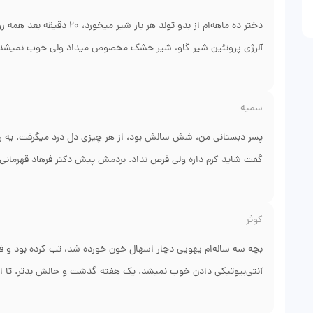
خونسرد و دقیق عمل کردن. واقعاً برخورد خوب و حرفه‌ایشون باعث ش
باشه.
دختر ده ماهه‌ام از بدو تولد
آلرژی پروتئین شیر گاو، شیر خشک مخصوص میداد ولی خوب نمیشد. 
داره نه آلرژی. داروی قوی بستری تجویز کردن و یک رژیم تغذیه خاص. بع
سمیه
خوشحاله. آرامشی که دکتر قهرمانی به من مادر ۲۴ ساله داد، یادم نمیره. حتی شماره مطب رو دادن برای مواقع اضطرار. ممنونم ازشون.
پسر دبستانی من، شش سالش بود، از هر چیزی دل درد میگرفت. یه روز
گفت شاید کرم داره ولی قرص نداد. بردمش پیش دکتر فرهاد قهرمانی 
عفونت ژیاردیا داشت، که یه انگل روده‌ایه. خودشون کلی توضیح دادن ک
کردن. بعدش انگار پسرم عوض شد، اشتها اومد بالا و انرژیش برگشت.
کوثر
فقط کرم نیست. راستی نظم مطبشونم خوب بود، معطل نشدیم. نتیجه گر
بچه سه ساله‌ام یهویی دچار اسهال خون خورده شد، تب کرده بود و فق
آنتی‌بیوتیکی دادن خوب نمیشد. یک هفته گذشت و حالش بدتر. تا اینک
فوق تخصص گوارش کودکان تو شیرازه. ایشون یک آندوسکوپی سریع از 