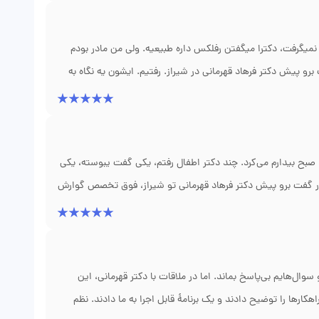
. خدا رو شکر بعد سه روز تب بچه افتاد و اسهالش قطع شد. چقدر
ل روند درمان رو برام ساعت ها نشست گفت. واقعاً نمیدونم بدون
 نمیگرفت، دکترا میگفتن رفلکس داره طبیعیه. ولی من مادر بودم
برو پیش دکتر فرهاد قهرمانی در شیراز. رفتیم. ایشون یه نگاه به
فهمیدن که تنگی پیلور داره، یعنی دریچه انتهای معده بسته بوده.
رمانی جون بچه من رو نجات داد. اگه چند روز دیر میشد، بچه
منظم بود.
صبح بیدارم می‌کرد. چند دکتر اطفال رفتم، یکی گفت یبوسته، یکی
 گفت برو پیش دکتر فرهاد قهرمانی تو شیراز، فوق تخصص گوارش
 لاکتوز گرفتن. فهمیدن که دخترم عدم تحمل لاکتوز داره، اما از
روع کردیم، وای خدا دیگه هیچ دردی نداره. حالا خوب میخوابه و
 تا دخترم استرس نگیره.
‌هایم بی‌پاسخ بماند. اما در ملاقات با دکتر قهرمانی، این
ارها را توضیح دادند و یک برنامهٔ قابل اجرا به ما دادند. نظم