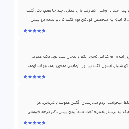
د من آروم بگیرم. کاش همه پزشکان اینقدر حواسشون به بچه‌ها
 هر بار شیر میخورد، ۲۰ دقیقه بعد همه رو پس میداد. وزنش خط رشد را رد میکرد. چند جا رفتم، یکی گفت
تا اینکه یه متخصص کودکان بهم گفت تا دیر نشده برو پیش
دکتر فرهاد قهرمانی تو شیراز، فوق تخصص گوارش کودکان. ایشون یک تست اسیدیته ۲۴ ساعته مری گرفتن. فهمیدن که رفلکس شدید
د از دو هفته، دیگه دخترم بالا نمیارد. حالا وزنش گرفته و
 لب به هر غذایی نمیزد. لاغر و بیحال شده بود. دکتر عمومی
تو شیراز. ایشون گفت بیا اول آزمایش مدفوع بده. جواب اومد،
ه از راه آب و غذای آلوده میاد. یه دوره آنتی‌بیوتیک ساده تجویز
 من نفهمیدم چطور دکتر قهرمانی با یه نگاه تشخیص داد که مسئله
فتن از درمان رو که دیدم، تعجب کردم چرا زودتر نبرده بودمش.
ط میخوابید. بردم بیمارستان، گفتن عفونت باکتریایی. هر
ه یه پرستار باتجربه گفت حتماً برین پیش دکتر فرهاد قهرمانی،
روده بزرگ گرفتن. فهمیدن که یه باکتری مقاوم به اسم یرسینیا