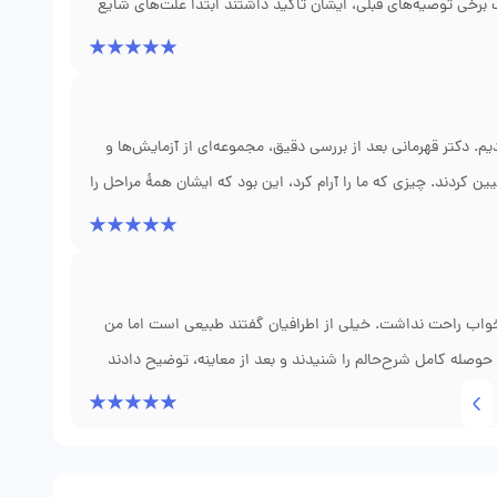
ف برخی توصیه‌های قبلی، ایشان تاکید داشتند ابتدا علت‌های شایع
 شامل تنظیمات تغذیه‌ای و دارویی و پیگیری هفتگی، مشکل کاهش
 در جلسات پیگیری و حضور دکتر در مواقع حساس باعث شد ما خیلی
م. دکتر قهرمانی بعد از بررسی دقیق، مجموعه‌ای از آزمایش‌ها و
عیین کردند. چیزی که ما را آرام کرد، این بود که ایشان همهٔ مراحل را
عد از سه ماه اجرای توصیه‌ها و پیگیری‌های منظم، وزن کودک
کتر همیشه پاسخگو بود و هر بار که سوالی داشتیم، با حوصله
ظم چقدر می‌تواند موثر باشد.
ب‌ها خواب راحت نداشت. خیلی از اطرافیان گفتند طبیعی است اما من
با حوصله کامل شرح‌حالم را شنیدند و بعد از معاینه، توضیح دادند
یه دارند. برنامه‌ای جامع به ما دادند؛ از تغییر شیوهٔ غذا دادن
عجیب و غریب، راهکارهای کاربردی و قابل‌اجرا دریافت کردیم. پس از
ه بیشتر برایم ارزش داشت، توضیحات ساده و قابل‌فهم برای یک