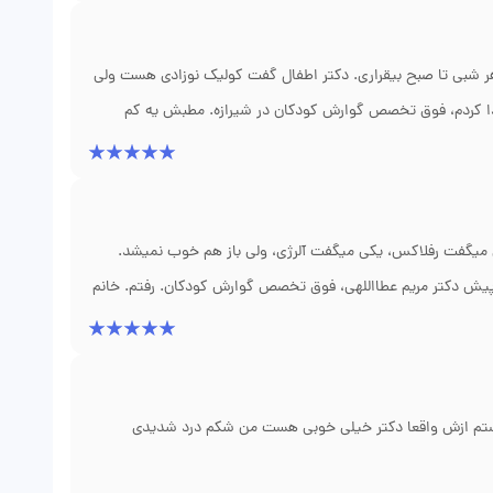
ایی بدم. بعد دو ماه، بچم بدون درد و ترس دستشویی میره. راستی
و طبق برنامه پیش برم. واقعاً از صبر و دقتشون ممنونم.
 هر شبی تا صبح بیقراری. دکتر اطفال گفت کولیک نوزادی هست ولی
 پیدا کردم، فوق تخصص گوارش کودکان در شیرازه. مطبش یه کم
بعد گفت باید یه تست تنفس برای عدم تحمل لاکتوز بگیری.
ز همون شب آروم شد. الان سه ماهه که دیگه اون دل پیچه‌ها رو
ه شب بیداری و نگرانی نجات داد. نتیجه گرفتن از درمان رو که
کی میگفت رفلاکس، یکی میگفت آلرژی، ولی باز هم خوب نمیشد.
ز پیش دکتر مریم عطااللهی، فوق تخصص گوارش کودکان. رفتم. خانم
ر خورده. بعد آندوسکوپی کردن و فهمیدن که بیماری سلیاک داره،
ه رنگش برگشت و دیگه بالا نیاورد. واقعاً تشخیص دقیقش نجاتش
ائم رو داره، حتماً بره پیش دکتر عطااللهی در شیراز.
ستم ازش واقعا دکتر خیلی خوبی هست من شکم درد شدیدی