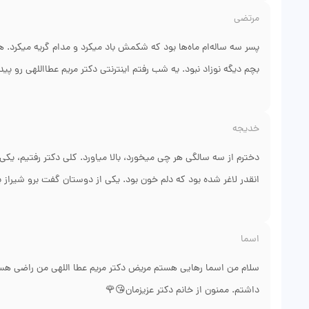
بعد ملین منظم دادن. حتی برام برگه آموزشی آوردن که باید چه غذاه
مرتضی
توضیح کامل روند درمان توسط دکتر عطااللهی باعث شد من دیگر نترسم 
پسر سه ساله‌ام ماه‌ها بود که شکمش باد میکرد و مدام گریه میکرد.
بچم دیگه نوزاد نبود. یه شب رفتم اینترنتی دکتر مریم عطااللهی رو
شلوغ بود ولی نظم خوبی داشت. ایشون اول سونوگرافی شکم گرفتن، 
جواب مثبت شد. شیر بدون لاکتوز بهش دادم، باورکردنی نیست ولی ا
خدیجه
نداره. ممنونم از خانم دکتر که حوصله به خرج داد و من رو از این هم
دیدم، دلم میخواد همه رو بفرستم پیشش.
دخترم از سه سالگی هر چی میخورد، بالا میاورد. کلی دکتر رفتیم، ی
انقدر لاغر شده بود که دلم خون بود. یکی از دوستان گفت برو شیرا
دکتر خیلی با حوصله از همه چیز پرسید، حتی اینکه چه مدتی شیر ماد
یعنی به گلوتن حساسه. رژیم بدون گلوتن که گرفتیم، پسرم تو یک ما
اسما
داد. برخوردش با بچه عالی بود، اصلاً گریه نکرد. اگر کسی بچش همین عل
سلام من اسما رهایی هستم مریض دکتر مریم عطا اللهی من راضی ه
داشتم. ممنون از خانم دکتر عزیزمان😘🌹