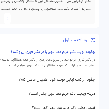
دختر کوچولوی من از همون ماه‌های اول با مشکل رفلاکس و وزن‌گیری
مشورت، آشناها دکتر مریم عطااللهی رو پیشنهاد دادن و الحق تصمیم 
شروع کرد؛ نه عجله‌ای، نه نسخهٔ کلیشه‌ای. برنامهٔ تغذیه‌ای و زمان‌بند
چند هفته وزن‌گیریِ دخترم بهتر شد و رفلاکسش هم کنترل شد. از اینک
خیلی راضی‌ام؛ پیگیری‌هاشون با تماس کوتاه هم دلگرم‌کننده بود.
سوالات متداول
چگونه نوبت دکتر مریم عطااللهی را در دکتر فوری رزرو کنم؟
در دکتر فوری می‌توانید در سریع‌ترین زمان از دکتر مریم عطااللهی نوبت
تمام نوبت‌های آزاد دکتر مریم عطااللهی در دکتر فوری فراهم است.
چگونه از ثبت نهایی نوبت خود اطمینان حاصل کنم؟
دهنده ثبت موفقیت آمیز نوبت شما می باشد.
هزینه ویزیت دکتر مریم عطااللهی چقدر است؟
هزینه ویزیت دکتر عطااللهی با توجه به نوع نوبتی که از ایشان می‌گیرید
پروفایل دکتر مریم عطااللهی در وبسایت دکتر فوری می‌توانید هزینه دقیق 
آدرس مطب دکتر مریم عطااللهی کجا است؟