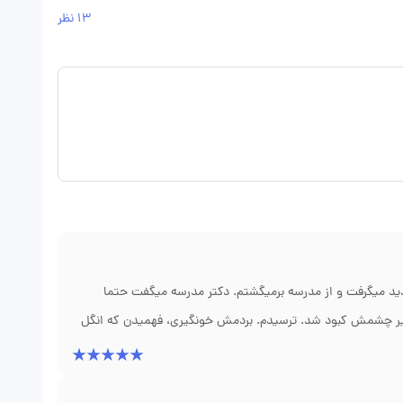
13 نظر
دید میگرفت و از مدرسه برمیگشتم. دکتر مدرسه میگفت حتما
 زیر چشمش کبود شد. ترسیدم. بردمش خونگیری، فهمیدن که انگل
دکتر مریم عطااللهی، فوق تخصص گوارش کودکان تو شیراز. ایشون
یم. سه هفته درمان، بعدش آزمایش منفی شد. الان دیگه دل دردهای