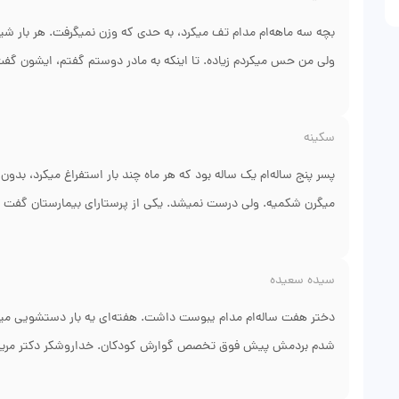
بچم رفته و نمراتش هم بهتر شده. اینکه خانم دکتر کلی توضیح دادن چ
نبود، کی میدونست چند وقت طول میکشید تا درمان درست بشه. ممن
بچه سه ماهه‌ام مدام تف میکرد، به حدی که وزن نمیگرفت. هر با
ولی من حس میکردم زیاده. تا اینکه به مادر دوستم گفتم، ایشون گف
کودکان. رفتیم. خانم دکتر نگاه اول گفت نه این رفلاکس ساده نیست،
کردن. الان بچم شش ماهشه و عالی شیر میخوره و وزن گرفته. آرامش
سکینه
نمیره. مطبشونم خیلی منظم بود، با اینکه بیمارای زیادی داشتند ول
دچار سوءتغذیه میشد. واقعاً ناجی ما شدن.
پسر پنج ساله‌ام یک ساله بود که هر ماه چند بار استفراغ میکرد، بدون
میگرن شکمیه. ولی درست نمیشد. یکی از پرستارای بیمارستان گفت 
شیراز. رفتم. ایشون یه نگاه به صورت بچم کرد و گفت رنگش متمایل 
دیدن یک سنگ ریزه تو کیسه صفراش هست. با رژیم کم چرب و دارو، 
سیده سعیده
برخوردشون خیلی خوب بود، بچم همون جلسه اول بهشون اعتماد کرد
شدم هم بچم. الان پسرم مثل گل شده.
دختر هفت ساله‌ام مدام یبوست داشت. هفته‌ای یه بار دستشویی میرف
شدم بردمش پیش فوق تخصص گوارش کودکان. خداروشکر دکتر مریم عطا
گفت یبوست بچه تو به قدری شدیده که راست روده پر از مدفوع سفت 