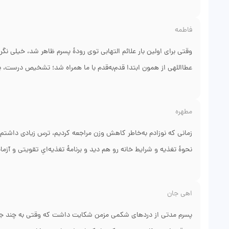
فاطمه
وقتی برای اولین بار علائم التهابی توی رودهٔ پسرم ظاهر شد، خیلی نگ
عطااللهی از همون ابتدا قدم‌به‌قدم با ما همراه شد؛ تشخیص درست، بر
نه القای استرس، بلکه ترکیب دارو در صورت نیاز، اصلاح رژیم و پیگی
علمی بود و ما رو در تصمیم‌گیری سهیم کرد. امروز پسرم روزهای بهتری
مطهره
راحت دکتر فوری هم سپاسگزارم.
زمانی که نوزادم به‌خاطر کاهش وزن مراجعه کردیم، ترس زیادی داشتم. 
نحوهٔ تغذیه و شرایط خانه رو هم دید و برنامهٔ تغذیه‌ایِ تقویتی و 
تغذیهٔ مکرر و استفادهٔ درست از شیرهای مکمل— به ما کمک کرد تا وزن
تماس‌های کوتاه مطب برای پیگیری وضعیت نوزاد واقعا دلگرم شدیم. الا
اهی جان
پسرم مدتی از دردهای شکمی مزمن شکایت داشت که وقتی به چند جا مرا