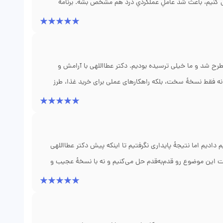
 کنیم، باعث شد عاملِ عملکردیِ درد هم مشخص بشه. برنامهٔ
در صورت نیاز داروی کوتاه‌مدت. نکتهٔ مثبت اینه که هم پسرم و
ی کردیم. روند درمان متعادل و واقع‌گرایانه بود و پیگیری‌های مطب
 شد و ما خیلی ترسیده بودیم. دکتر عطااللهی با آرامش و
ه فقط نسخهٔ سخت، بلکه راهکارهای عملی برای خرید غذا، طرز
س کردیم کنارمون هست؛ پیگیری‌های بعدی و پاسخ به سوالات
ر شده و روند رشد هم قابل قبول‌تر شده؛ قدردانِ مهربونی و دانش
دادیم اما نتیجهٔ پایداری نگرفتیم تا اینکه پیش دکتر عطااللهی
 این موضوع رو قدم‌به‌قدم حل می‌کنیم و نه با نسخهٔ عجیب و
 داد که واقعا قابل اجرا بود. اون‌قدری با حوصله توضیح داد که ما
م کمتر درد داره و رفتن دستشویی براش راحت‌تر شده؛ از تیم مطب و