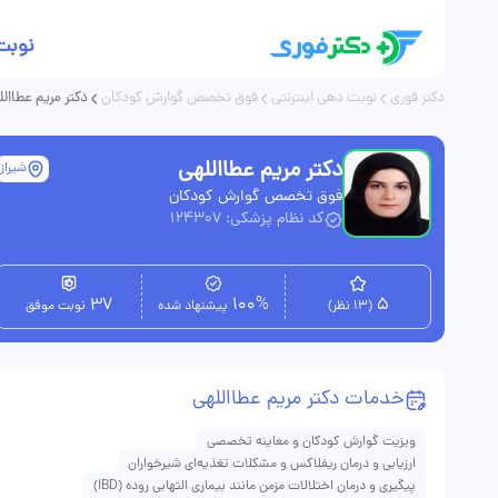
نوبت
دکتر فوری
نوبت دهی اینترنتی
فوق تخصص گوارش کودکان
دکتر مریم عطاالل
دکتر مریم عطااللهی
شیراز
فوق تخصص گوارش کودکان
کد نظام پزشکی: 124307
37
100%
5
(13 نظر)
پیشنهاد شده
نوبت موفق
خدمات دکتر مریم عطااللهی
ویزیت گوارش کودکان و معاینه تخصصی
ارزیابی و درمان ریفلاکس و مشکلات تغذیه‌ای شیرخواران
پیگیری و درمان اختلالات مزمن مانند بیماری التهابی روده (IBD)