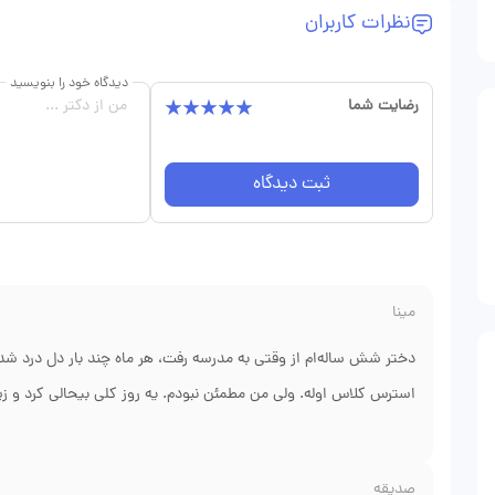
نظرات کاربران
دیدگاه خود را بنویسید
رضایت شما
ثبت دیدگاه
مینا
دختر شش ساله‌ام از وقتی به مدرسه رفت، هر ماه چند بار دل درد ش
استرس کلاس اوله. ولی من مطمئن نبودم. یه روز کلی بیحالی کرد و
ژیاردیا داره. آنتی‌بیوتیک دادن ولی خوب نشد. تا اینکه رفتم پیش 
گفت این انگل مقاوم شده، باید دوره طولانی‌تر و داروی قوی‌تری بد
صدیقه