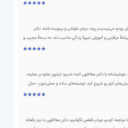
ران بودم؛ می‌ترسیدم روند درمان طولانی و پیچیده باشه. دکتر
نامهٔ مراقبتی و آموزشِ شیوهٔ زندگیِ مناسب داد. نه نسخهٔ عجیب و
ری دقیق جهت جلوگیری از تشدید بیماری. رفتار ایشون انسانی و
 داره و من به‌عنوان مادر آرامشم بیشتره؛ از تیم مطب و نوبت‌دهی
خوشبختانه با دکتر عطااللهی آشنا شدیم؛ ایشون علاوه بر معاینه،
آزمایش‌های لازم رو شروع کرد. توصیه‌های ساده و عملی‌شون—مثل
‌گیری رو دوباره شروع کنیم. پیگیری‌ها منظم و همراهانه بود؛ از
ن وزن نوزاد داره بهتر می‌شه و امیدوارتر از قبل هستیم.
جعه کردیم جواب قطعی نگرفتیم. دکتر عطااللهی با دیدِ بالغانه