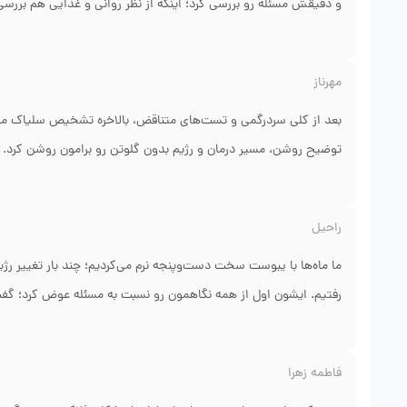
و دقیقش مسئله رو بررسی کرد؛ اینکه از نظر روانی و غذایی هم بررسی
درمانی ترکیبی داد: اصلاح عادات غذایی، تکنیک‌های مدیریت استرس و 
هم ما به‌عنوان والدین در جریان دلایل و روش‌ها قرار گرفتیم و همکار
مهرناز
آرامش‌بخش بود.
بعد از کلی سردرگمی و تست‌های متناقض، بالاخره تشخیص سلیاک مطرح
توضیح روشن، مسیر درمان و رژیم بدون گلوتن رو برامون روشن کرد. ن
تهیه و نحوهٔ انتخاب خوراکی‌ها در منزل و بیرون رو یادمون داد. ح
کوچک‌مون باعث شد دیگه نترسیم و با دانش جلو بریم. الان علائم بهت
راحیل
ایشون هستیم.
ما ماه‌ها با یبوست سخت دست‌وپنجه نرم می‌کردیم؛ چند بار تغییر رژیم 
رفتیم. ایشون اول از همه نگاهمون رو نسبت به مسئله عوض کرد؛ گفت
غریب. برنامهٔ غذایی، تمرینات رفتاری موقع توالت و چند توصیهٔ روزمره
هم اعتماد کردیم و کار رو پیگیری کردیم. الان بعد از چند ماه فرزند
فاطمه زهرا
نحوهٔ نوبت‌دهی در دکتر فوری هم خوشم اومد، سریع و منظم بود.