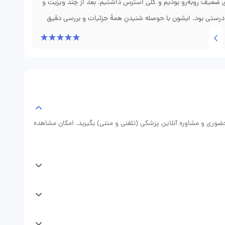
 ضعیف روبه‌رو بودیم و کلی استرس داشتیم. بعد از چند ویزیت و
درستی بود. ایشون با حوصله شنیدنِ همهٔ جزئیات و بررسی دقیق
یِ شیردهی و چند نکتهٔ کاربردی داد که خیلی به ما کمک کرد. بعد از
ه تونستم نوبت از طریق دکتر فوری بگیرم و درمان منظم انجام بشه
 حضوری و مشاوره آنلاین پزشکی (تلفنی و متنی) بگیرید. امکان مشاهده
پس از دریافت نوبت دکتر مریم عطااللهی از وبسایت دکتر فوری پیامکی (sms) حاوی اطلاعات نوبت رزرو شده دریافت خواهید کرد که نشان
 (نوبت حضوری، مشاوره تلفنی، مشاوره متنی) متغیر است. با مراجعه به
ویزیت دکتر را ببینید.