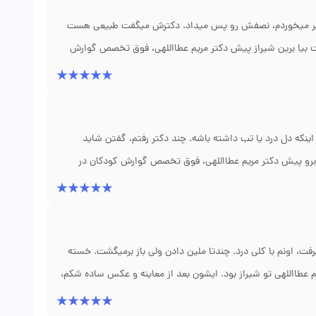
را این انگل مقاوم شده، برای من خیلی روشنگر بود. اگر این دکتر
ونم.
ر شیر میخوردم، نصفش رو پس میداد. دکترش میگفت طبیعی هست
ت بیا برین شیراز پیش دکتر مریم عطااللهی، فوق تخصص گوارش
 شاید تنگی پیلور داره. سونوگرافی گرفتن، درست بود. سریع عمل
ی که دکتر عطااللهی به من در اون شرایط سخت داد، هیچوقت یادم
ی استرس من رو میفهمیدن. اگر من نرفته بودم پیششون، شاید بچم
 اینکه دل درد یا تب داشته باشه. چند دکتر رفتم، گفتن شاید
برو پیش دکتر مریم عطااللهی، فوق تخصص گوارش کودکان در
به زرد هست، شاید مشکلات کیسه صفرا داره. سونوگرافی کردن،
بدون عمل مشکل حل شد. خدا رو شکر که خانم دکتر زود فهمیدن.
. کاش زودتر رفته بودم پیشش، یک سال بیخودی هم خودم اذیت
ت، اونم با کلی درد. چندتا ملین دادن ولی باز برمیگشت. خسته
اللهی تو شیراز بود. ایشون بعد از معاینه و عکس ساده شکم،
شده و دیگه حس تخلیه نداره. یه برنامه پاکسازی با شیاف و