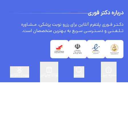
درباره دکتر فوری
دکـتـر فـوری پلتفرم آنلاین برای رزرو نوبت پزشکی، مـشـاوره
تـلـفـنـی و دسـتـرسـی سـریع به بـهترین متخصصان است.
صفحه اصلی
جستجو
نوبت های من
ورود | ثبت نام
لینک های مفید
ثبت نام پزشکان
درباره ما
سنجش BMI