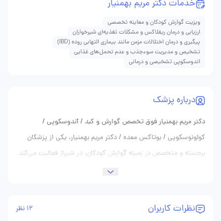
خدمات دکتر مریم بهمنیار
ویزیت گوارش کودکان و معاینه تخصصی
ارزیابی و درمان ریفلاکس و مشکلات تغذیه‌ای شیرخواران
پیگیری و درمان اختلالات مزمن مانند بیماری التهابی روده (IBD)
تشخیص و مدیریت سوءجذب و عدم تحمل‌های غذایی
اندوسکوپی تشخیصی و درمانی
درباره پزشک
دکتر مریم بهمنیار فوق تخصص گوارش و کبد / آندوسکوپی /
کولونوسکوپی / بوتاکس معده / دکتر مریم بهمنیار، یکی از پزشکان
برجسته و متخصص در زمینه گوارش کودکان، در شیراز فعالیت می‌کند.
ایشان با داشتن بیش از یک دهه تجربه در زمینه درمان بیماری‌های
گوارشی کودکان، به‌عنوان یک متخصص معتبر شناخته می‌شود. دکتر
بهمنیار در این مدت به عنوان یکی از پیشگامان حوزه گوارش در شیراز،
نظرات کاربران
12 نظر
نه تنها خدمات درمانی عالی به کودکان ارائه داده، بلکه همواره با