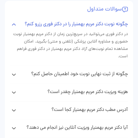
سوالات متداول
چگونه نوبت دکتر مریم بهمنیار را در دکتر فوری رزرو کنم؟
در دکتر فوری می‌توانید در سریع‌ترین زمان از دکتر مریم بهمنیار نوبت
حضوری و مشاوره آنلاین پزشکی (تلفنی و متنی) بگیرید. امکان
مشاهده تمام نوبت‌های آزاد دکتر مریم بهمنیار در دکتر فوری فراهم
است.
چگونه از ثبت نهایی نوبت خود اطمینان حاصل کنم؟
پس از دریافت نوبت دکتر مریم بهمنیار از وبسایت دکتر فوری پیامکی
(sms) حاوی اطلاعات نوبت رزرو شده دریافت خواهید کرد که نشان
هزینه ویزیت دکتر مریم بهمنیار چقدر است؟
دهنده ثبت موفقیت آمیز نوبت شما می باشد.
هزینه ویزیت دکتر بهمنیار با توجه به نوع نوبتی که از ایشان می‌گیرید
(نوبت حضوری، مشاوره تلفنی، مشاوره متنی) متغیر است. با مراجعه
آدرس مطب دکتر مریم بهمنیار کجا است؟
به پروفایل دکتر مریم بهمنیار در وبسایت دکتر فوری می‌توانید هزینه
برای دیدن آدرس و اطلاعت کامل مطب دکتر مریم بهمنیار میتوانید به
دقیق ویزیت دکتر را ببینید.
پروفایل و صفحه دکتر مریم بهمنیار در وبسایت دکتر فوری مراجعه
آیا دکتر مریم بهمنیار ویزیت آنلاین نیز انجام می دهند؟
نمایید.
با مراجعه به پروفایل دکتر مریم بهمنیار در صورت فعال بودن مشاوره